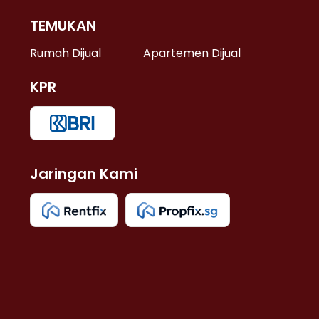
TEMUKAN
 >
Rumah Dijual
Apartemen Dijual
KPR
>
 >
Jaringan Kami
u >
>
 Lama >
 >