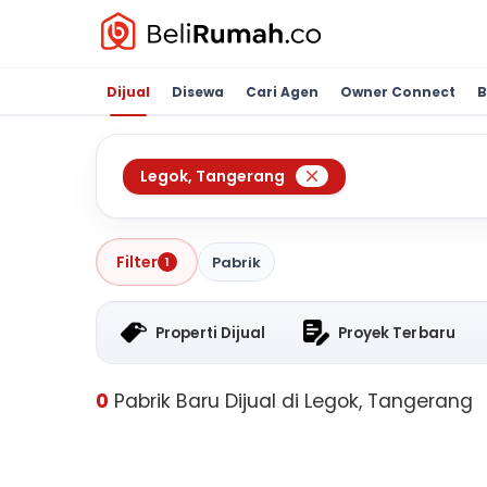
Dijual
Disewa
Cari Agen
Owner Connect
B
Legok
,
Tangerang
Filter
Pabrik
1
Properti Dijual
Proyek Terbaru
0
Pabrik Baru Dijual di Legok, Tangerang