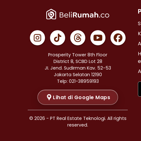
Properti Dijual di Cempaka Putih >
Properti Dijual di Johar Baru >
Properti Dijual di Menteng >
S
Properti Dijual di Tanah Abang >
K
Properti Dijual di Kramat >
A
Properti Dijual di Bendungan Hilir >
H
Prosperity Tower 8th Floor
Properti Dijual di Jakarta Selatan >
e
District 8, SCBD Lot 28
JI. Jend. Sudirman Kav. 52-53
Properti Dijual di Cilandak >
A
Jakarta Selatan 12190
Properti Dijual di Gandaria Selatan >
Telp: 021-38959193
Properti Dijual di Cipete Selatan >
Lihat di Google Maps
Properti Dijual di Lenteng Agung >
Properti Dijual di Pondok Pinang >
Properti Dijual di Kebayoran Baru >
© 2026 - PT Real Estate Teknologi. All rights
Properti Dijual di Mampang Prapatan >
reserved.
Properti Dijual di Pasar Minggu >