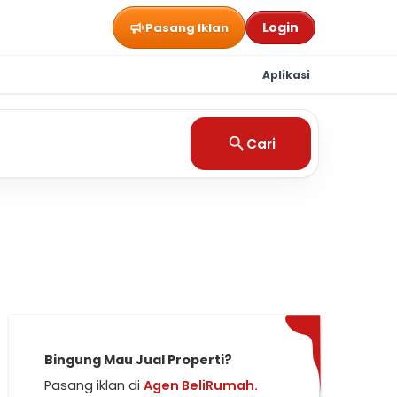
Login
Pasang Iklan
Aplikasi
Cari
Bingung Mau Jual Properti?
Pasang iklan di
Agen BeliRumah.