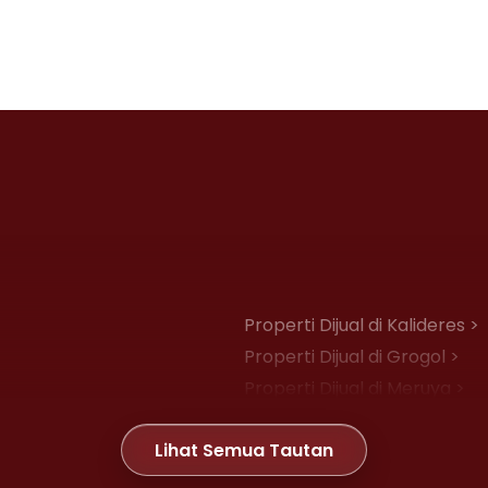
Properti Dijual di Kalideres >
Properti Dijual di Grogol >
Properti Dijual di Meruya >
Properti Dijual di Joglo >
Lihat Semua Tautan