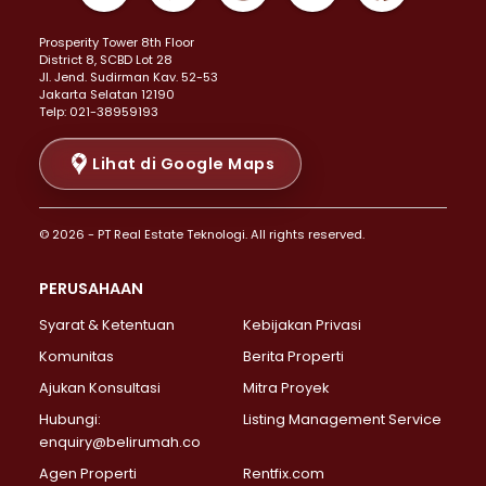
Properti Dijual di Kemayoran >
Prosperity Tower 8th Floor
Properti Dijual di Menteng >
District 8, SCBD Lot 28
Properti Dijual di Senen >
JI. Jend. Sudirman Kav. 52-53
Jakarta Selatan 12190
Properti Dijual di Tanah Abang >
Telp: 021-38959193
Properti Dijual di Cikini >
Properti Dijual di Kramat >
Lihat di Google Maps
Properti Dijual di Pasar Baru >
Properti Dijual di Bendungan Hilir >
© 2026 - PT Real Estate Teknologi. All rights reserved.
Properti Dijual di Jakarta Selatan >
Properti Dijual di Cilandak >
PERUSAHAAN
Properti Dijual di Lebak Bulus >
Syarat & Ketentuan
Kebijakan Privasi
Properti Dijual di Gandaria Selatan >
Properti Dijual di Pondok Labu >
Komunitas
Berita Properti
Properti Dijual di Cipete Selatan >
Ajukan Konsultasi
Mitra Proyek
Properti Dijual di Jagakarsa >
Hubungi:
Listing Management Service
Properti Dijual di Lenteng Agung >
enquiry@belirumah.co
Properti Dijual di Senayan >
Agen Properti
Rentfix.com
Properti Dijual di Pondok Pinang >