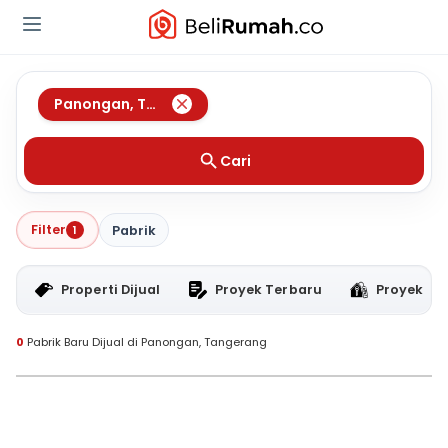
Panongan
,
Tangerang
Cari
Filter
1
Pabrik
Properti Dijual
Proyek Terbaru
Proyek RT
0
Pabrik Baru Dijual di Panongan, Tangerang