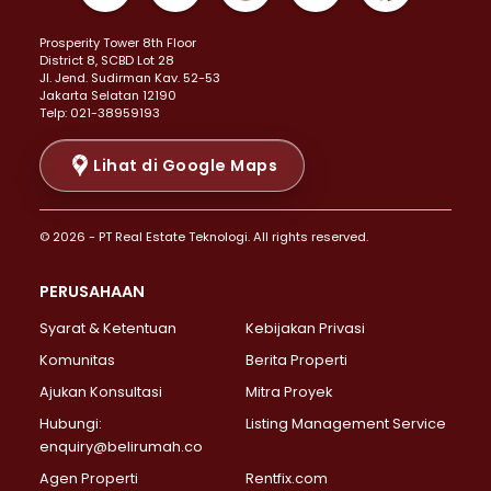
Properti Dijual di Kemayoran >
Prosperity Tower 8th Floor
Properti Dijual di Menteng >
District 8, SCBD Lot 28
Properti Dijual di Senen >
JI. Jend. Sudirman Kav. 52-53
Jakarta Selatan 12190
Properti Dijual di Tanah Abang >
Telp: 021-38959193
Properti Dijual di Cikini >
Properti Dijual di Kramat >
Lihat di Google Maps
Properti Dijual di Pasar Baru >
Properti Dijual di Bendungan Hilir >
© 2026 - PT Real Estate Teknologi. All rights reserved.
Properti Dijual di Jakarta Selatan >
Properti Dijual di Cilandak >
PERUSAHAAN
Properti Dijual di Lebak Bulus >
Syarat & Ketentuan
Kebijakan Privasi
Properti Dijual di Gandaria Selatan >
Properti Dijual di Pondok Labu >
Komunitas
Berita Properti
Properti Dijual di Cipete Selatan >
Ajukan Konsultasi
Mitra Proyek
Properti Dijual di Jagakarsa >
Hubungi:
Listing Management Service
Properti Dijual di Lenteng Agung >
enquiry@belirumah.co
Properti Dijual di Senayan >
Agen Properti
Rentfix.com
Properti Dijual di Pondok Pinang >