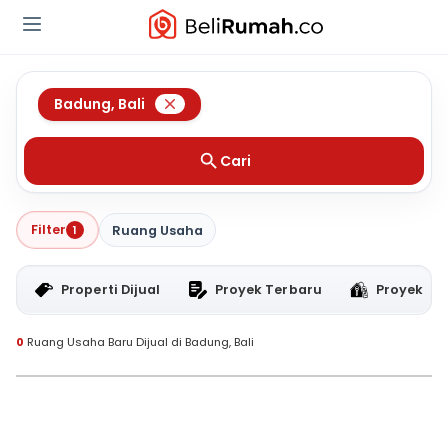
Badung
,
Bali
Cari
Filter
1
Ruang Usaha
Properti Dijual
Proyek Terbaru
Proyek RT
0
Ruang Usaha Baru Dijual di Badung, Bali