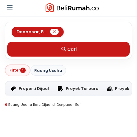
Denpasar
,
Bali
Cari
Filter
1
Ruang Usaha
Properti Dijual
Proyek Terbaru
Proyek RT
0
Ruang Usaha Baru Dijual di Denpasar, Bali