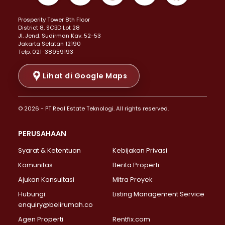
Properti Dijual di Kemayoran >
Prosperity Tower 8th Floor
Properti Dijual di Menteng >
District 8, SCBD Lot 28
Properti Dijual di Senen >
JI. Jend. Sudirman Kav. 52-53
Jakarta Selatan 12190
Properti Dijual di Tanah Abang >
Telp: 021-38959193
Properti Dijual di Cikini >
Properti Dijual di Kramat >
Lihat di Google Maps
Properti Dijual di Pasar Baru >
Properti Dijual di Bendungan Hilir >
© 2026 - PT Real Estate Teknologi. All rights reserved.
Properti Dijual di Jakarta Selatan >
Properti Dijual di Cilandak >
PERUSAHAAN
Properti Dijual di Lebak Bulus >
Syarat & Ketentuan
Kebijakan Privasi
Properti Dijual di Gandaria Selatan >
Properti Dijual di Pondok Labu >
Komunitas
Berita Properti
Properti Dijual di Cipete Selatan >
Ajukan Konsultasi
Mitra Proyek
Properti Dijual di Jagakarsa >
Hubungi:
Listing Management Service
Properti Dijual di Lenteng Agung >
enquiry@belirumah.co
Properti Dijual di Senayan >
Agen Properti
Rentfix.com
Properti Dijual di Pondok Pinang >