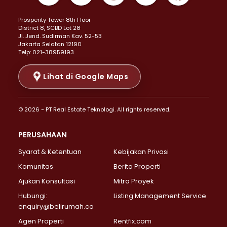
Properti Dijual di Kemayoran >
Prosperity Tower 8th Floor
Properti Dijual di Menteng >
District 8, SCBD Lot 28
Properti Dijual di Senen >
JI. Jend. Sudirman Kav. 52-53
Jakarta Selatan 12190
Properti Dijual di Tanah Abang >
Telp: 021-38959193
Properti Dijual di Cikini >
Properti Dijual di Kramat >
Lihat di Google Maps
Properti Dijual di Pasar Baru >
Properti Dijual di Bendungan Hilir >
© 2026 - PT Real Estate Teknologi. All rights reserved.
Properti Dijual di Jakarta Selatan >
Properti Dijual di Cilandak >
PERUSAHAAN
Properti Dijual di Lebak Bulus >
Syarat & Ketentuan
Kebijakan Privasi
Properti Dijual di Gandaria Selatan >
Properti Dijual di Pondok Labu >
Komunitas
Berita Properti
Properti Dijual di Cipete Selatan >
Ajukan Konsultasi
Mitra Proyek
Properti Dijual di Jagakarsa >
Hubungi:
Listing Management Service
Properti Dijual di Lenteng Agung >
enquiry@belirumah.co
Properti Dijual di Senayan >
Agen Properti
Rentfix.com
Properti Dijual di Pondok Pinang >