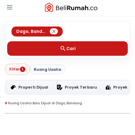
Dago
,
Bandung
Cari
Filter
1
Ruang Usaha
Properti Dijual
Proyek Terbaru
Proyek RT
0
Ruang Usaha Baru Dijual di Dago, Bandung