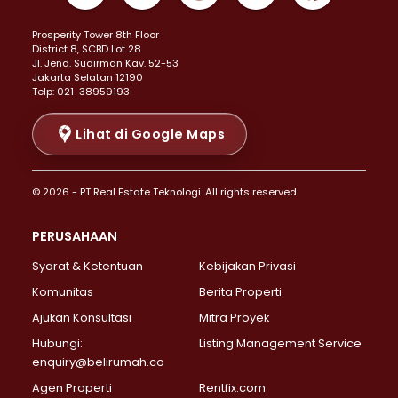
Properti Dijual di Kemayoran >
Prosperity Tower 8th Floor
Properti Dijual di Menteng >
District 8, SCBD Lot 28
Properti Dijual di Senen >
JI. Jend. Sudirman Kav. 52-53
Jakarta Selatan 12190
Properti Dijual di Tanah Abang >
Telp: 021-38959193
Properti Dijual di Cikini >
Properti Dijual di Kramat >
Lihat di Google Maps
Properti Dijual di Pasar Baru >
Properti Dijual di Bendungan Hilir >
© 2026 - PT Real Estate Teknologi. All rights reserved.
Properti Dijual di Jakarta Selatan >
Properti Dijual di Cilandak >
PERUSAHAAN
Properti Dijual di Lebak Bulus >
Syarat & Ketentuan
Kebijakan Privasi
Properti Dijual di Gandaria Selatan >
Properti Dijual di Pondok Labu >
Komunitas
Berita Properti
Properti Dijual di Cipete Selatan >
Ajukan Konsultasi
Mitra Proyek
Properti Dijual di Jagakarsa >
Hubungi:
Listing Management Service
Properti Dijual di Lenteng Agung >
enquiry@belirumah.co
Properti Dijual di Senayan >
Agen Properti
Rentfix.com
Properti Dijual di Pondok Pinang >