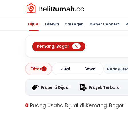
Dijual
Disewa
Cari Agen
Owner Connect
B
Kemang
,
Bogor
Jual
Sewa
Filter
Ruang Us
1
Properti Dijual
Proyek Terbaru
0
Ruang Usaha Dijual di Kemang, Bogor