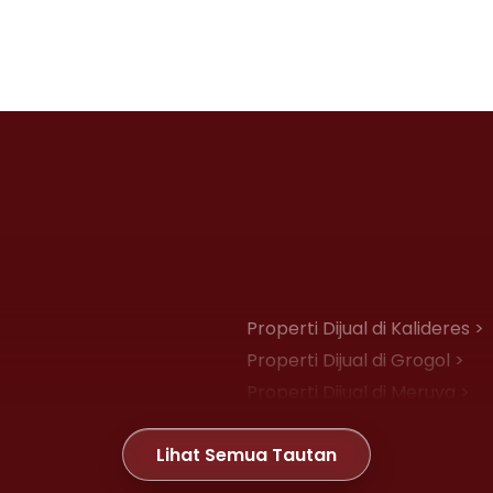
Properti Dijual di Kalideres >
Properti Dijual di Grogol >
Properti Dijual di Meruya >
Properti Dijual di Joglo >
Lihat Semua Tautan