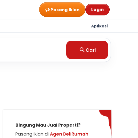
Login
Pasang Iklan
Aplikasi
Cari
Bingung Mau Jual Properti?
Pasang iklan di
Agen BeliRumah.