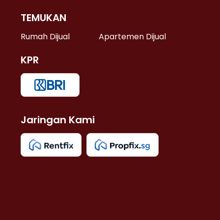
TEMUKAN
 >
Rumah Dijual
Apartemen Dijual
KPR
>
 >
Jaringan Kami
u >
>
 Lama >
 >