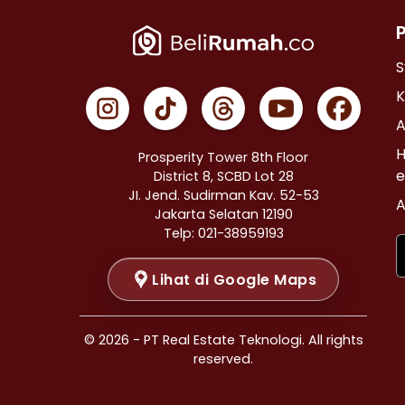
Properti Dijual di Cempaka Putih >
Properti Dijual di Johar Baru >
Properti Dijual di Menteng >
S
Properti Dijual di Tanah Abang >
K
Properti Dijual di Kramat >
A
Properti Dijual di Bendungan Hilir >
H
Prosperity Tower 8th Floor
Properti Dijual di Jakarta Selatan >
e
District 8, SCBD Lot 28
JI. Jend. Sudirman Kav. 52-53
Properti Dijual di Cilandak >
A
Jakarta Selatan 12190
Properti Dijual di Gandaria Selatan >
Telp: 021-38959193
Properti Dijual di Cipete Selatan >
Lihat di Google Maps
Properti Dijual di Lenteng Agung >
Properti Dijual di Pondok Pinang >
Properti Dijual di Kebayoran Baru >
© 2026 - PT Real Estate Teknologi. All rights
Properti Dijual di Mampang Prapatan >
reserved.
Properti Dijual di Pasar Minggu >