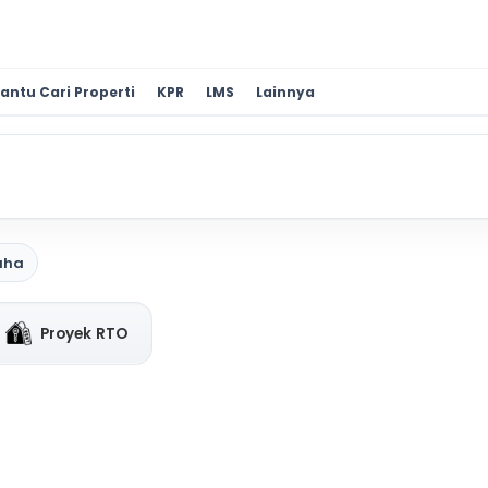
antu Cari Properti
KPR
LMS
Lainnya
aha
Proyek RTO