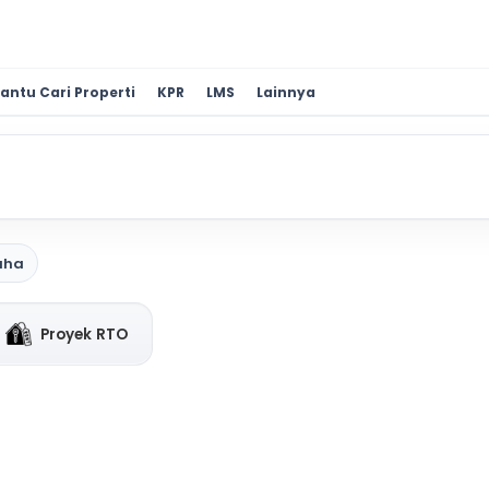
antu Cari Properti
KPR
LMS
Lainnya
aha
Proyek RTO