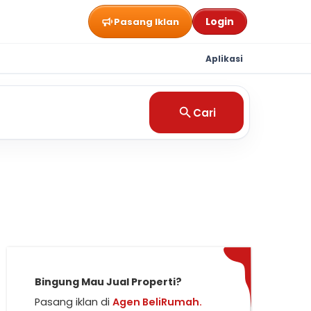
Login
Pasang Iklan
Aplikasi
Cari
Bingung Mau Jual Properti?
Pasang iklan di
Agen BeliRumah.