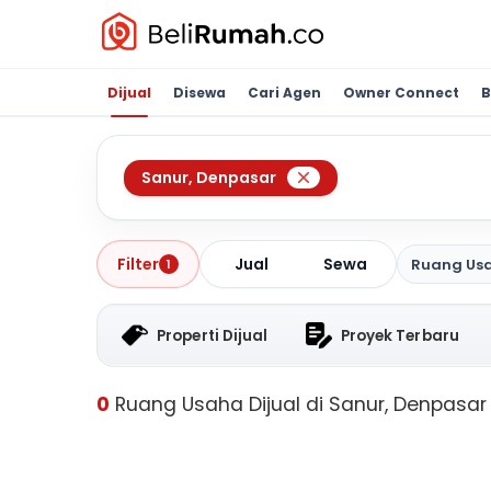
Dijual
Disewa
Cari Agen
Owner Connect
B
Sanur
,
Denpasar
Jual
Sewa
Filter
Ruang Us
1
Properti Dijual
Proyek Terbaru
0
Ruang Usaha Dijual di Sanur, Denpasar