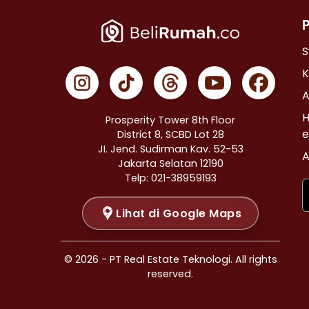
Properti Dijual di Cempaka Putih >
Properti Dijual di Johar Baru >
Properti Dijual di Menteng >
S
Properti Dijual di Tanah Abang >
K
Properti Dijual di Kramat >
A
Properti Dijual di Bendungan Hilir >
H
Prosperity Tower 8th Floor
Properti Dijual di Jakarta Selatan >
e
District 8, SCBD Lot 28
JI. Jend. Sudirman Kav. 52-53
Properti Dijual di Cilandak >
A
Jakarta Selatan 12190
Properti Dijual di Gandaria Selatan >
Telp: 021-38959193
Properti Dijual di Cipete Selatan >
Lihat di Google Maps
Properti Dijual di Lenteng Agung >
Properti Dijual di Pondok Pinang >
Properti Dijual di Kebayoran Baru >
© 2026 - PT Real Estate Teknologi. All rights
Properti Dijual di Mampang Prapatan >
reserved.
Properti Dijual di Pasar Minggu >