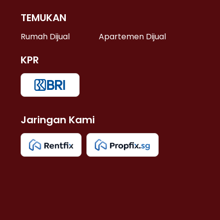
TEMUKAN
 >
Rumah Dijual
Apartemen Dijual
KPR
>
 >
Jaringan Kami
u >
>
 Lama >
 >