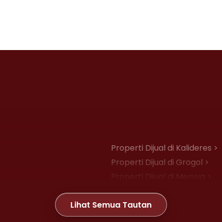
Properti Dijual di Kalideres >
Properti Dijual di Grogol >
Properti Dijual di Meruya >
Properti Dijual di Joglo >
Lihat Semua Tautan