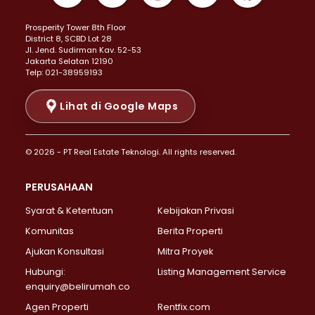
Properti Dijual di Kemayoran >
Prosperity Tower 8th Floor
Properti Dijual di Menteng >
District 8, SCBD Lot 28
Properti Dijual di Senen >
JI. Jend. Sudirman Kav. 52-53
Jakarta Selatan 12190
Properti Dijual di Tanah Abang >
Telp: 021-38959193
Properti Dijual di Cikini >
Properti Dijual di Kramat >
Lihat di Google Maps
Properti Dijual di Pasar Baru >
Properti Dijual di Bendungan Hilir >
© 2026 - PT Real Estate Teknologi. All rights reserved.
Properti Dijual di Jakarta Selatan >
Properti Dijual di Cilandak >
PERUSAHAAN
Properti Dijual di Lebak Bulus >
Syarat & Ketentuan
Kebijakan Privasi
Properti Dijual di Gandaria Selatan >
Properti Dijual di Pondok Labu >
Komunitas
Berita Properti
Properti Dijual di Cipete Selatan >
Ajukan Konsultasi
Mitra Proyek
Properti Dijual di Jagakarsa >
Hubungi:
Listing Management Service
Properti Dijual di Lenteng Agung >
enquiry@belirumah.co
Properti Dijual di Senayan >
Agen Properti
Rentfix.com
Properti Dijual di Pondok Pinang >