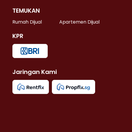
TEMUKAN
 >
Rumah Dijual
Apartemen Dijual
KPR
>
 >
Jaringan Kami
u >
>
 Lama >
 >