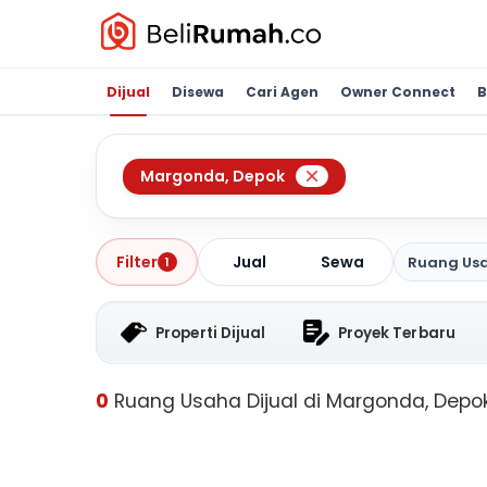
Dijual
Disewa
Cari Agen
Owner Connect
B
Margonda
,
Depok
Jual
Sewa
Filter
Ruang Us
1
Properti Dijual
Proyek Terbaru
0
Ruang Usaha Dijual di Margonda, Depo