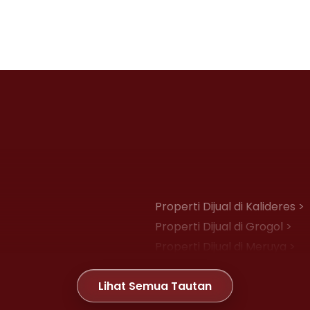
Properti Dijual di Kalideres >
Properti Dijual di Grogol >
Properti Dijual di Meruya >
Properti Dijual di Joglo >
Lihat Semua Tautan