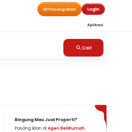
Login
Pasang Iklan
Aplikasi
Cari
Bingung Mau Jual Properti?
Pasang iklan di
Agen BeliRumah.