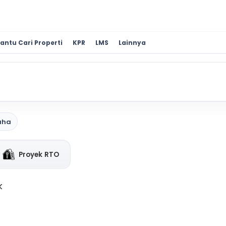
antu Cari Properti
KPR
LMS
Lainnya
aha
Proyek RTO
k