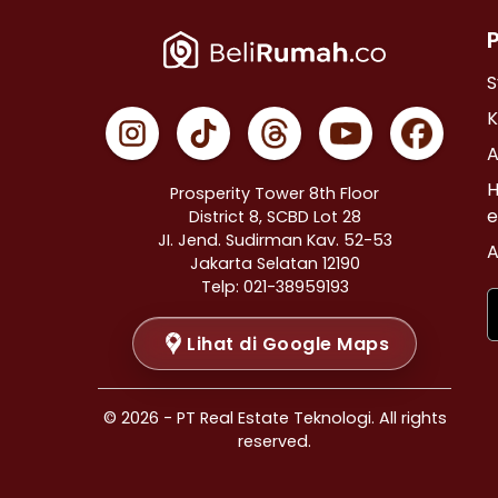
Properti Dijual di Cempaka Putih >
Properti Dijual di Johar Baru >
Properti Dijual di Menteng >
S
Properti Dijual di Tanah Abang >
K
Properti Dijual di Kramat >
A
Properti Dijual di Bendungan Hilir >
H
Prosperity Tower 8th Floor
Properti Dijual di Jakarta Selatan >
e
District 8, SCBD Lot 28
JI. Jend. Sudirman Kav. 52-53
Properti Dijual di Cilandak >
A
Jakarta Selatan 12190
Properti Dijual di Gandaria Selatan >
Telp: 021-38959193
Properti Dijual di Cipete Selatan >
Lihat di Google Maps
Properti Dijual di Lenteng Agung >
Properti Dijual di Pondok Pinang >
Properti Dijual di Kebayoran Baru >
© 2026 - PT Real Estate Teknologi. All rights
Properti Dijual di Mampang Prapatan >
reserved.
Properti Dijual di Pasar Minggu >