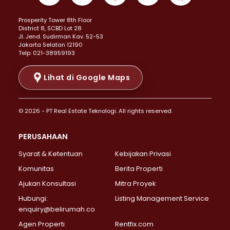
Properti Dijual di Kemayoran >
Prosperity Tower 8th Floor
Properti Dijual di Menteng >
District 8, SCBD Lot 28
Properti Dijual di Senen >
JI. Jend. Sudirman Kav. 52-53
Jakarta Selatan 12190
Properti Dijual di Tanah Abang >
Telp: 021-38959193
Properti Dijual di Cikini >
Properti Dijual di Kramat >
Lihat di Google Maps
Properti Dijual di Pasar Baru >
Properti Dijual di Bendungan Hilir >
© 2026 - PT Real Estate Teknologi. All rights reserved.
Properti Dijual di Jakarta Selatan >
Properti Dijual di Cilandak >
PERUSAHAAN
Properti Dijual di Lebak Bulus >
Syarat & Ketentuan
Kebijakan Privasi
Properti Dijual di Gandaria Selatan >
Properti Dijual di Pondok Labu >
Komunitas
Berita Properti
Properti Dijual di Cipete Selatan >
Ajukan Konsultasi
Mitra Proyek
Properti Dijual di Jagakarsa >
Hubungi:
Listing Management Service
Properti Dijual di Lenteng Agung >
enquiry@belirumah.co
Properti Dijual di Senayan >
Agen Properti
Rentfix.com
Properti Dijual di Pondok Pinang >