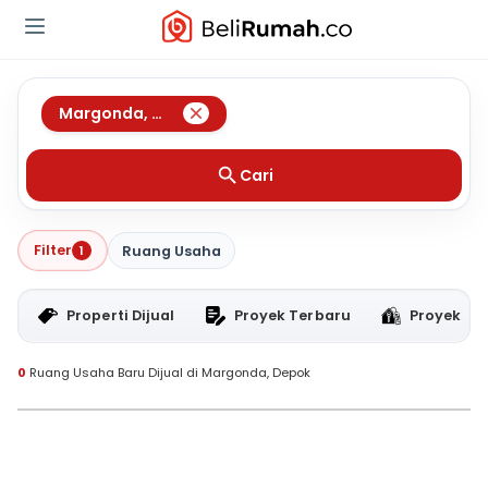
Margonda
,
Depok
Cari
Filter
1
Ruang Usaha
Properti Dijual
Proyek Terbaru
Proyek RT
0
Ruang Usaha Baru Dijual di Margonda, Depok