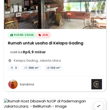
RUANG USAHA
JUAL
Rumah untuk usaha di Kelapa Gading
Rp6,9 miliar
HARGA
Kelapa Gading
,
Jakarta Utara
3
LT:
256 m²
LB:
100 m²
Sandrina