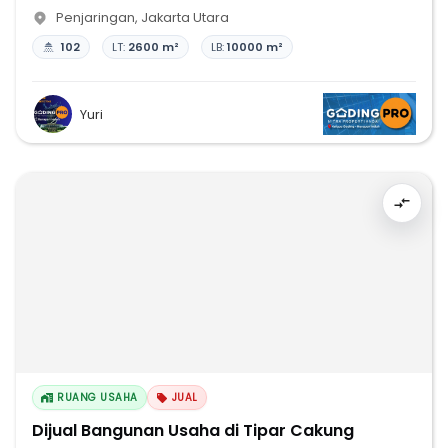
Penjaringan
,
Jakarta Utara
102
LT:
2600 m²
LB:
10000 m²
Yuri
RUANG USAHA
JUAL
Dijual Bangunan Usaha di Tipar Cakung