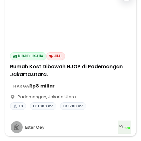
RUANG USAHA
JUAL
Rumah Kost Dibawah NJOP di Pademangan
Jakarta.utara.
Rp8 miliar
HARGA
Pademangan
,
Jakarta Utara
10
LT:
1000 m²
LB:
1700 m²
Ester Oey