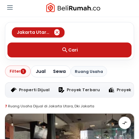
Jakarta Utara
,
Dki Jakarta
Cari
Jual
Sewa
Filter
1
Ruang Usaha
Properti Dijual
Proyek Terbaru
Proyek RT
7
Ruang Usaha Dijual di Jakarta Utara, Dki Jakarta