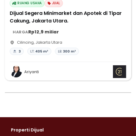
RUANG USAHA
JUAL
Dijual Segera Minimarket dan Apotek di Tipar
Cakung, Jakarta Utara.
Rp12,9 miliar
HARGA
Cilincing
,
Jakarta Utara
3
LT:
405 m²
LB:
300 m²
Ariyanti
Properti Dijual