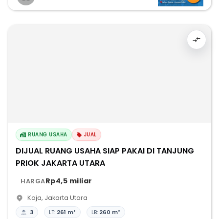
RUANG USAHA
JUAL
DIJUAL RUANG USAHA SIAP PAKAI DI TANJUNG
PRIOK JAKARTA UTARA
Rp4,5 miliar
HARGA
Koja
,
Jakarta Utara
3
LT:
261 m²
LB:
260 m²