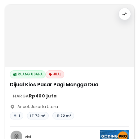
RUANG USAHA
JUAL
Dijual Kios Pasar Pagi Mangga Dua
Rp400 juta
HARGA
Ancol
,
Jakarta Utara
1
LT:
72 m²
LB:
72 m²
vivi