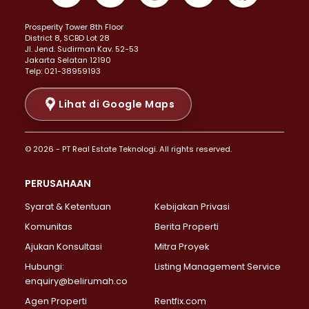
Properti Dijual di Kemayoran >
Prosperity Tower 8th Floor
Properti Dijual di Menteng >
District 8, SCBD Lot 28
Properti Dijual di Senen >
JI. Jend. Sudirman Kav. 52-53
Jakarta Selatan 12190
Properti Dijual di Tanah Abang >
Telp: 021-38959193
Properti Dijual di Cikini >
Properti Dijual di Kramat >
Lihat di Google Maps
Properti Dijual di Pasar Baru >
Properti Dijual di Bendungan Hilir >
© 2026 - PT Real Estate Teknologi. All rights reserved.
Properti Dijual di Jakarta Selatan >
Properti Dijual di Cilandak >
PERUSAHAAN
Properti Dijual di Lebak Bulus >
Syarat & Ketentuan
Kebijakan Privasi
Properti Dijual di Gandaria Selatan >
Properti Dijual di Pondok Labu >
Komunitas
Berita Properti
Properti Dijual di Cipete Selatan >
Ajukan Konsultasi
Mitra Proyek
Properti Dijual di Jagakarsa >
Hubungi:
Listing Management Service
Properti Dijual di Lenteng Agung >
enquiry@belirumah.co
Properti Dijual di Senayan >
Agen Properti
Rentfix.com
Properti Dijual di Pondok Pinang >