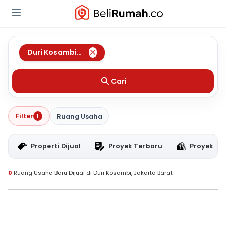
Duri Kosambi
,
Jakarta Barat
Cari
Filter
1
Ruang Usaha
Properti Dijual
Proyek Terbaru
Proyek RT
0
Ruang Usaha Baru Dijual di Duri Kosambi, Jakarta Barat