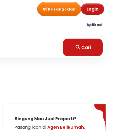
Login
Pasang Iklan
Aplikasi
Cari
Bingung Mau Jual Properti?
Pasang iklan di
Agen BeliRumah.