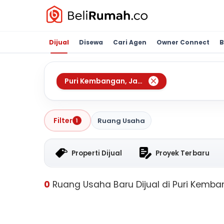
Dijual
Disewa
Cari Agen
Owner Connect
B
Puri Kembangan
,
Jakarta Barat
Filter
Ruang Usaha
1
Properti Dijual
Proyek Terbaru
0
Ruang Usaha Baru Dijual di Puri Kemba