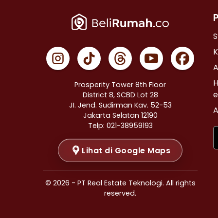
Properti Dijual di Cempaka Putih >
Properti Dijual di Johar Baru >
Properti Dijual di Menteng >
S
Properti Dijual di Tanah Abang >
K
Properti Dijual di Kramat >
A
Properti Dijual di Bendungan Hilir >
H
Prosperity Tower 8th Floor
Properti Dijual di Jakarta Selatan >
e
District 8, SCBD Lot 28
JI. Jend. Sudirman Kav. 52-53
Properti Dijual di Cilandak >
A
Jakarta Selatan 12190
Properti Dijual di Gandaria Selatan >
Telp: 021-38959193
Properti Dijual di Cipete Selatan >
Lihat di Google Maps
Properti Dijual di Lenteng Agung >
Properti Dijual di Pondok Pinang >
Properti Dijual di Kebayoran Baru >
© 2026 - PT Real Estate Teknologi. All rights
Properti Dijual di Mampang Prapatan >
reserved.
Properti Dijual di Pasar Minggu >