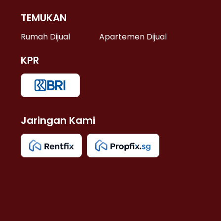
TEMUKAN
 >
Rumah Dijual
Apartemen Dijual
KPR
>
 >
Jaringan Kami
u >
>
 Lama >
 >