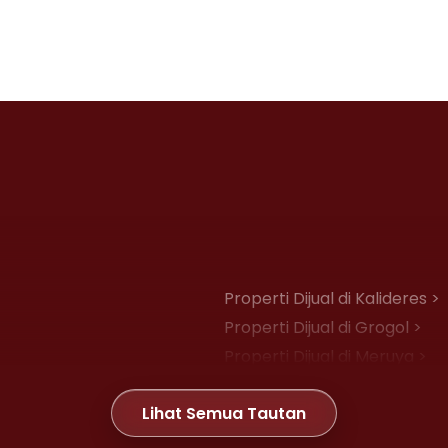
Properti Dijual di Kalideres >
Properti Dijual di Grogol >
Properti Dijual di Meruya >
Properti Dijual di Joglo >
Lihat Semua Tautan