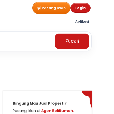
Login
Pasang Iklan
Aplikasi
Cari
Bingung Mau Jual Properti?
Pasang iklan di
Agen BeliRumah.