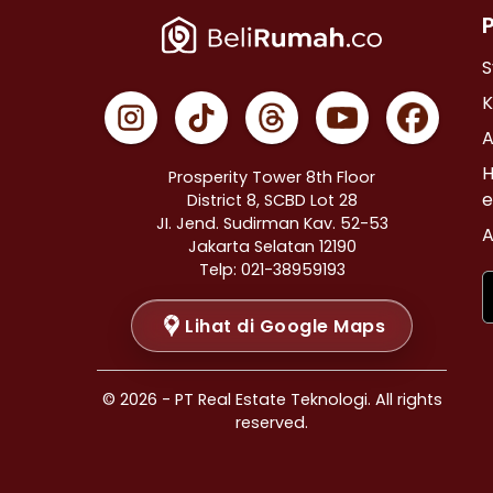
Properti Dijual di Johar Baru >
Properti Dijual di Menteng >
S
Properti Dijual di Tanah Abang >
K
Properti Dijual di Kramat >
A
Properti Dijual di Bendungan Hilir >
H
Prosperity Tower 8th Floor
Properti Dijual di Jakarta Selatan >
e
District 8, SCBD Lot 28
JI. Jend. Sudirman Kav. 52-53
Properti Dijual di Cilandak >
A
Jakarta Selatan 12190
Properti Dijual di Gandaria Selatan >
Telp: 021-38959193
Properti Dijual di Cipete Selatan >
Lihat di Google Maps
Properti Dijual di Lenteng Agung >
Properti Dijual di Pondok Pinang >
Properti Dijual di Kebayoran Baru >
© 2026 - PT Real Estate Teknologi. All rights
Properti Dijual di Mampang Prapatan >
reserved.
Properti Dijual di Pasar Minggu >
Properti Dijual di Pejaten Barat >