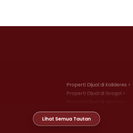
Properti Dijual di Kalideres >
Properti Dijual di Grogol >
Properti Dijual di Meruya >
Properti Dijual di Joglo >
Lihat Semua Tautan
Properti Dijual di Gambir >