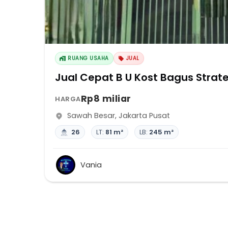
RUANG USAHA
JUAL
Jual Cepat B U Kost Bagus Stra
Rp8 miliar
HARGA
Sawah Besar
,
Jakarta Pusat
26
LT:
81 m²
LB:
245 m²
Vania