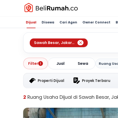
Dijual
Disewa
Cari Agen
Owner Connect
B
Sawah Besar
,
Jakarta Pusat
Jual
Sewa
Filter
Ruang Us
1
Properti Dijual
Proyek Terbaru
2
Ruang Usaha Dijual di Sawah Besar, Ja