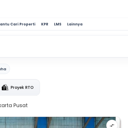
antu Cari Properti
KPR
LMS
Lainnya
aha
Proyek RTO
karta Pusat