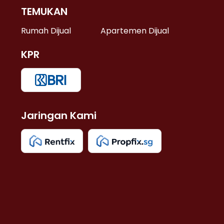
TEMUKAN
 >
Rumah Dijual
Apartemen Dijual
KPR
>
 >
Jaringan Kami
u >
>
 Lama >
 >