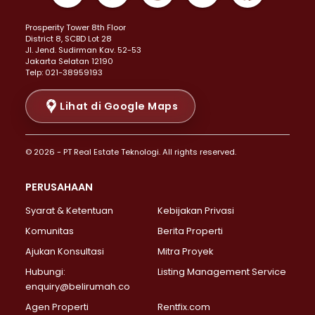
Properti Dijual di Kemayoran >
Prosperity Tower 8th Floor
Properti Dijual di Menteng >
District 8, SCBD Lot 28
Properti Dijual di Senen >
JI. Jend. Sudirman Kav. 52-53
Jakarta Selatan 12190
Properti Dijual di Tanah Abang >
Telp: 021-38959193
Properti Dijual di Cikini >
Properti Dijual di Kramat >
Lihat di Google Maps
Properti Dijual di Pasar Baru >
Properti Dijual di Bendungan Hilir >
© 2026 - PT Real Estate Teknologi. All rights reserved.
Properti Dijual di Jakarta Selatan >
Properti Dijual di Cilandak >
PERUSAHAAN
Properti Dijual di Lebak Bulus >
Syarat & Ketentuan
Kebijakan Privasi
Properti Dijual di Gandaria Selatan >
Properti Dijual di Pondok Labu >
Komunitas
Berita Properti
Properti Dijual di Cipete Selatan >
Ajukan Konsultasi
Mitra Proyek
Properti Dijual di Jagakarsa >
Hubungi:
Listing Management Service
Properti Dijual di Lenteng Agung >
enquiry@belirumah.co
Properti Dijual di Senayan >
Agen Properti
Rentfix.com
Properti Dijual di Pondok Pinang >