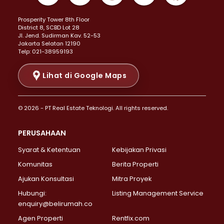
Properti Dijual di Kemayoran >
Prosperity Tower 8th Floor
Properti Dijual di Menteng >
District 8, SCBD Lot 28
Properti Dijual di Senen >
JI. Jend. Sudirman Kav. 52-53
Jakarta Selatan 12190
Properti Dijual di Tanah Abang >
Telp: 021-38959193
Properti Dijual di Cikini >
Properti Dijual di Kramat >
Lihat di Google Maps
Properti Dijual di Pasar Baru >
Properti Dijual di Bendungan Hilir >
© 2026 - PT Real Estate Teknologi. All rights reserved.
Properti Dijual di Jakarta Selatan >
Properti Dijual di Cilandak >
PERUSAHAAN
Properti Dijual di Lebak Bulus >
Syarat & Ketentuan
Kebijakan Privasi
Properti Dijual di Gandaria Selatan >
Properti Dijual di Pondok Labu >
Komunitas
Berita Properti
Properti Dijual di Cipete Selatan >
Ajukan Konsultasi
Mitra Proyek
Properti Dijual di Jagakarsa >
Hubungi:
Listing Management Service
Properti Dijual di Lenteng Agung >
enquiry@belirumah.co
Properti Dijual di Senayan >
Agen Properti
Rentfix.com
Properti Dijual di Pondok Pinang >