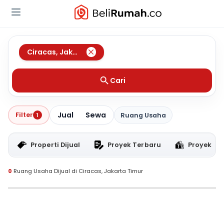
Ciracas
,
Jakarta Timur
Cari
Jual
Sewa
Filter
1
Ruang Usaha
Properti Dijual
Proyek Terbaru
Proyek RT
0
Ruang Usaha Dijual di Ciracas, Jakarta Timur