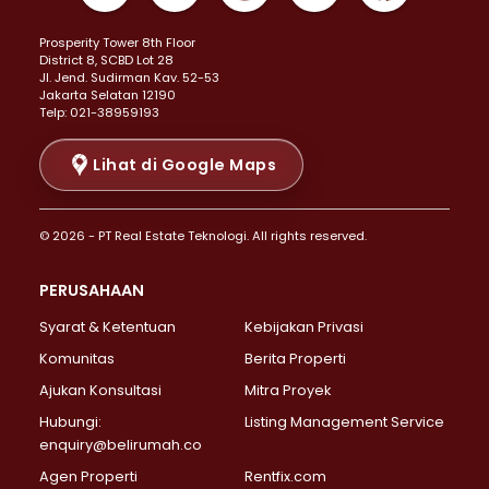
Properti Dijual di Kemayoran >
Prosperity Tower 8th Floor
Properti Dijual di Menteng >
District 8, SCBD Lot 28
Properti Dijual di Senen >
JI. Jend. Sudirman Kav. 52-53
Jakarta Selatan 12190
Properti Dijual di Tanah Abang >
Telp: 021-38959193
Properti Dijual di Cikini >
Properti Dijual di Kramat >
Lihat di Google Maps
Properti Dijual di Pasar Baru >
Properti Dijual di Bendungan Hilir >
© 2026 - PT Real Estate Teknologi. All rights reserved.
Properti Dijual di Jakarta Selatan >
Properti Dijual di Cilandak >
PERUSAHAAN
Properti Dijual di Lebak Bulus >
Syarat & Ketentuan
Kebijakan Privasi
Properti Dijual di Gandaria Selatan >
Properti Dijual di Pondok Labu >
Komunitas
Berita Properti
Properti Dijual di Cipete Selatan >
Ajukan Konsultasi
Mitra Proyek
Properti Dijual di Jagakarsa >
Hubungi:
Listing Management Service
Properti Dijual di Lenteng Agung >
enquiry@belirumah.co
Properti Dijual di Senayan >
Agen Properti
Rentfix.com
Properti Dijual di Pondok Pinang >