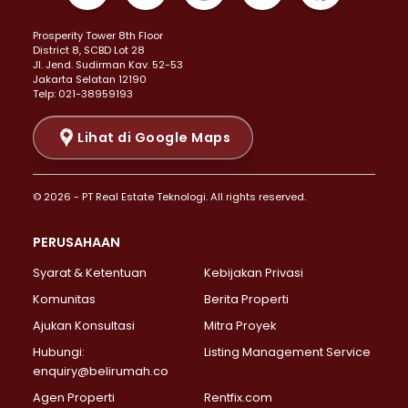
Properti Dijual di Kemayoran >
Prosperity Tower 8th Floor
Properti Dijual di Menteng >
District 8, SCBD Lot 28
Properti Dijual di Senen >
JI. Jend. Sudirman Kav. 52-53
Jakarta Selatan 12190
Properti Dijual di Tanah Abang >
Telp: 021-38959193
Properti Dijual di Cikini >
Properti Dijual di Kramat >
Lihat di Google Maps
Properti Dijual di Pasar Baru >
Properti Dijual di Bendungan Hilir >
© 2026 - PT Real Estate Teknologi. All rights reserved.
Properti Dijual di Jakarta Selatan >
Properti Dijual di Cilandak >
PERUSAHAAN
Properti Dijual di Lebak Bulus >
Syarat & Ketentuan
Kebijakan Privasi
Properti Dijual di Gandaria Selatan >
Properti Dijual di Pondok Labu >
Komunitas
Berita Properti
Properti Dijual di Cipete Selatan >
Ajukan Konsultasi
Mitra Proyek
Properti Dijual di Jagakarsa >
Hubungi:
Listing Management Service
Properti Dijual di Lenteng Agung >
enquiry@belirumah.co
Properti Dijual di Senayan >
Agen Properti
Rentfix.com
Properti Dijual di Pondok Pinang >