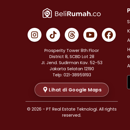
Properti Dijual di Cempaka Putih >
Properti Dijual di Johar Baru >
Properti Dijual di Menteng >
S
Properti Dijual di Tanah Abang >
K
Properti Dijual di Kramat >
A
Properti Dijual di Bendungan Hilir >
H
Prosperity Tower 8th Floor
Properti Dijual di Jakarta Selatan >
e
District 8, SCBD Lot 28
JI. Jend. Sudirman Kav. 52-53
Properti Dijual di Cilandak >
A
Jakarta Selatan 12190
Properti Dijual di Gandaria Selatan >
Telp: 021-38959193
Properti Dijual di Cipete Selatan >
Lihat di Google Maps
Properti Dijual di Lenteng Agung >
Properti Dijual di Pondok Pinang >
Properti Dijual di Kebayoran Baru >
© 2026 - PT Real Estate Teknologi. All rights
Properti Dijual di Mampang Prapatan >
reserved.
Properti Dijual di Pasar Minggu >