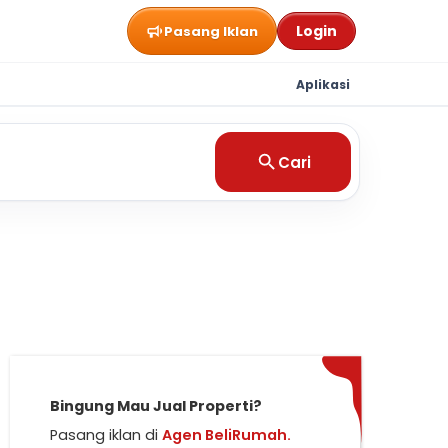
Login
Pasang Iklan
Aplikasi
Cari
Bingung Mau Jual Properti?
Pasang iklan di
Agen BeliRumah.