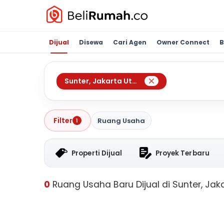
Dijual
Disewa
Cari Agen
Owner Connect
B
Sunter
,
Jakarta Utara
Filter
Ruang Usaha
1
Properti Dijual
Proyek Terbaru
0
Ruang Usaha Baru Dijual di Sunter, Jak