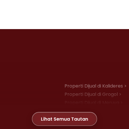
Properti Dijual di Kalideres >
Properti Dijual di Grogol >
Properti Dijual di Meruya >
Properti Dijual di Joglo >
Lihat Semua Tautan