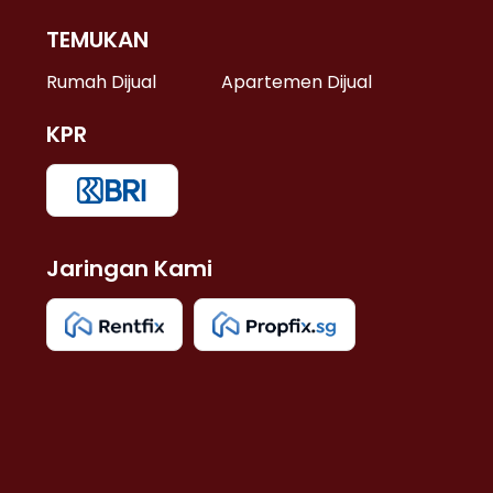
TEMUKAN
 >
Rumah Dijual
Apartemen Dijual
KPR
>
 >
Jaringan Kami
u >
>
 Lama >
 >