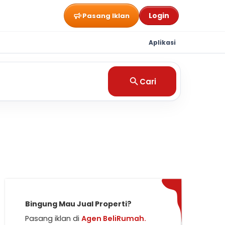
Login
Pasang Iklan
Aplikasi
Cari
Bingung Mau Jual Properti?
Pasang iklan di
Agen BeliRumah.