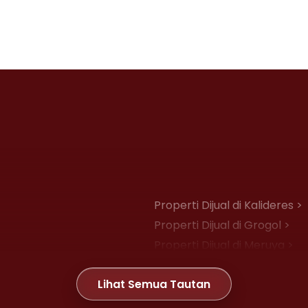
Properti Dijual di Kalideres >
Properti Dijual di Grogol >
Properti Dijual di Meruya >
Properti Dijual di Joglo >
Lihat Semua Tautan