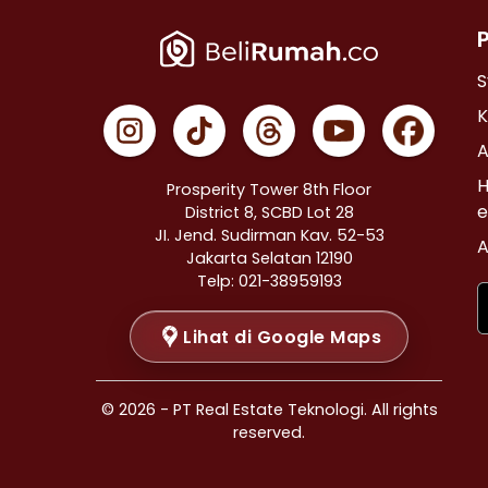
Properti Dijual di Cempaka Putih >
Properti Dijual di Johar Baru >
Properti Dijual di Menteng >
S
Properti Dijual di Tanah Abang >
K
Properti Dijual di Kramat >
A
Properti Dijual di Bendungan Hilir >
H
Prosperity Tower 8th Floor
Properti Dijual di Jakarta Selatan >
e
District 8, SCBD Lot 28
JI. Jend. Sudirman Kav. 52-53
Properti Dijual di Cilandak >
A
Jakarta Selatan 12190
Properti Dijual di Gandaria Selatan >
Telp: 021-38959193
Properti Dijual di Cipete Selatan >
Lihat di Google Maps
Properti Dijual di Lenteng Agung >
Properti Dijual di Pondok Pinang >
Properti Dijual di Kebayoran Baru >
© 2026 - PT Real Estate Teknologi. All rights
Properti Dijual di Mampang Prapatan >
reserved.
Properti Dijual di Pasar Minggu >