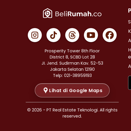
Properti Dijual di Cempaka Putih >
Properti Dijual di Johar Baru >
Properti Dijual di Menteng >
S
Properti Dijual di Tanah Abang >
K
Properti Dijual di Kramat >
A
Properti Dijual di Bendungan Hilir >
H
Prosperity Tower 8th Floor
Properti Dijual di Jakarta Selatan >
e
District 8, SCBD Lot 28
JI. Jend. Sudirman Kav. 52-53
Properti Dijual di Cilandak >
A
Jakarta Selatan 12190
Properti Dijual di Gandaria Selatan >
Telp: 021-38959193
Properti Dijual di Cipete Selatan >
Lihat di Google Maps
Properti Dijual di Lenteng Agung >
Properti Dijual di Pondok Pinang >
Properti Dijual di Kebayoran Baru >
© 2026 - PT Real Estate Teknologi. All rights
Properti Dijual di Mampang Prapatan >
reserved.
Properti Dijual di Pasar Minggu >