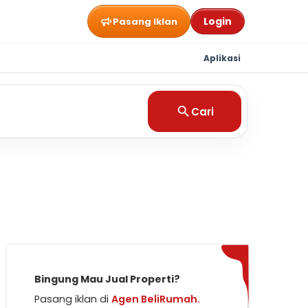
Login
Pasang Iklan
Aplikasi
Cari
Bingung Mau Jual Properti?
Pasang iklan di
Agen BeliRumah.