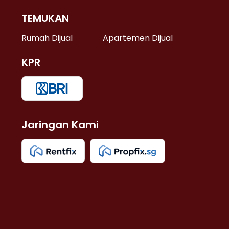
TEMUKAN
 >
Rumah Dijual
Apartemen Dijual
KPR
>
 >
Jaringan Kami
u >
>
 Lama >
 >