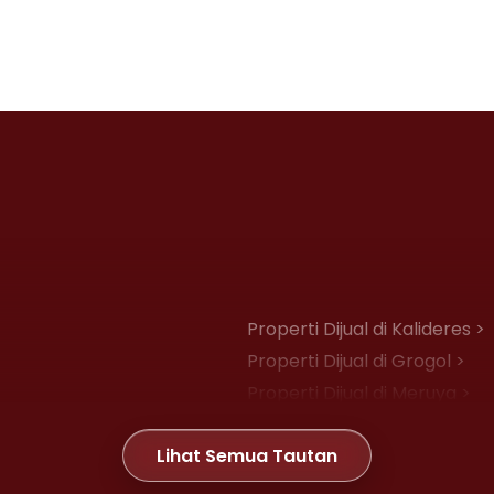
Properti Dijual di Kalideres >
Properti Dijual di Grogol >
Properti Dijual di Meruya >
Properti Dijual di Joglo >
Lihat Semua Tautan