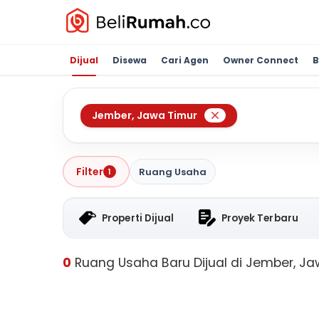
Dijual
Disewa
Cari Agen
Owner Connect
B
Jember
,
Jawa Timur
Filter
Ruang Usaha
1
Properti Dijual
Proyek Terbaru
0
Ruang Usaha Baru Dijual di Jember, Ja