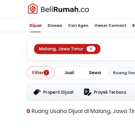
Dijual
Disewa
Cari Agen
Owner Connect
B
Malang
,
Jawa Timur
Jual
Sewa
Filter
Ruang Us
1
Properti Dijual
Proyek Terbaru
0
Ruang Usaha Dijual di Malang, Jawa Ti