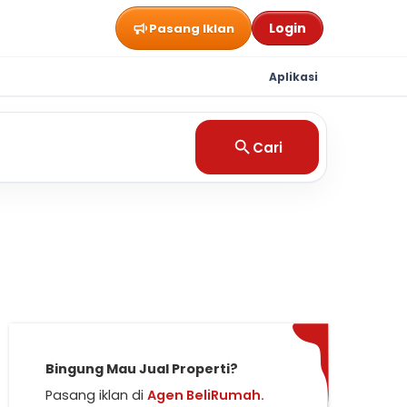
Login
Pasang Iklan
Aplikasi
Cari
Bingung Mau Jual Properti?
Pasang iklan di
Agen BeliRumah.