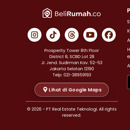
Properti Dijual di Cempaka Putih >
Properti Dijual di Johar Baru >
Properti Dijual di Menteng >
S
Properti Dijual di Tanah Abang >
K
Properti Dijual di Kramat >
A
Properti Dijual di Bendungan Hilir >
H
Prosperity Tower 8th Floor
Properti Dijual di Jakarta Selatan >
e
District 8, SCBD Lot 28
JI. Jend. Sudirman Kav. 52-53
Properti Dijual di Cilandak >
A
Jakarta Selatan 12190
Properti Dijual di Gandaria Selatan >
Telp: 021-38959193
Properti Dijual di Cipete Selatan >
Lihat di Google Maps
Properti Dijual di Lenteng Agung >
Properti Dijual di Pondok Pinang >
Properti Dijual di Kebayoran Baru >
© 2026 - PT Real Estate Teknologi. All rights
Properti Dijual di Mampang Prapatan >
reserved.
Properti Dijual di Pasar Minggu >