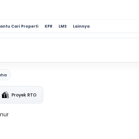
antu Cari Properti
KPR
LMS
Lainnya
aha
Proyek RTO
mur