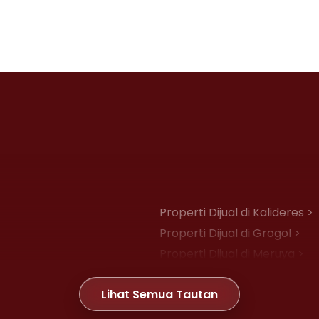
Properti Dijual di Kalideres >
Properti Dijual di Grogol >
Properti Dijual di Meruya >
Properti Dijual di Joglo >
Lihat Semua Tautan