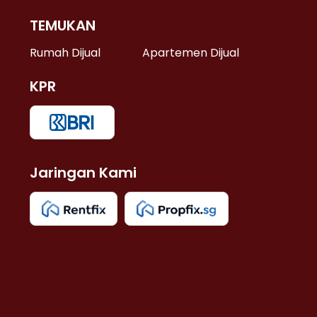
TEMUKAN
 >
Rumah Dijual
Apartemen Dijual
KPR
>
 >
Jaringan Kami
u >
>
 Lama >
 >