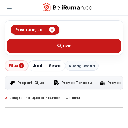
Pasuruan
,
Jawa Timur
Cari
Jual
Sewa
Filter
1
Ruang Usaha
Properti Dijual
Proyek Terbaru
Proyek RT
0
Ruang Usaha Dijual di Pasuruan, Jawa Timur