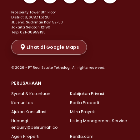
Properti Dijual di Kemayoran >
Prosperity Tower 8th Floor
Properti Dijual di Menteng >
District 8, SCBD Lot 28
Properti Dijual di Senen >
JI. Jend. Sudirman Kav. 52-53
Jakarta Selatan 12190
Properti Dijual di Tanah Abang >
Telp: 021-38959193
Properti Dijual di Cikini >
Properti Dijual di Kramat >
Lihat di Google Maps
Properti Dijual di Pasar Baru >
Properti Dijual di Bendungan Hilir >
© 2026 - PT Real Estate Teknologi. All rights reserved.
Properti Dijual di Jakarta Selatan >
Properti Dijual di Cilandak >
PERUSAHAAN
Properti Dijual di Lebak Bulus >
Syarat & Ketentuan
Kebijakan Privasi
Properti Dijual di Gandaria Selatan >
Properti Dijual di Pondok Labu >
Komunitas
Berita Properti
Properti Dijual di Cipete Selatan >
Ajukan Konsultasi
Mitra Proyek
Properti Dijual di Jagakarsa >
Hubungi:
Listing Management Service
Properti Dijual di Lenteng Agung >
enquiry@belirumah.co
Properti Dijual di Senayan >
Agen Properti
Rentfix.com
Properti Dijual di Pondok Pinang >