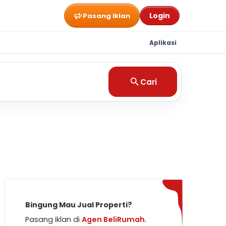
Login
Pasang Iklan
Aplikasi
Cari
Bingung Mau Jual Properti?
Pasang iklan di
Agen BeliRumah.