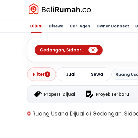
Dijual
Disewa
Cari Agen
Owner Connect
B
Gedangan
,
Sidoarjo
Jual
Sewa
Filter
Ruang Us
1
Properti Dijual
Proyek Terbaru
0
Ruang Usaha Dijual di Gedangan, Sidoa