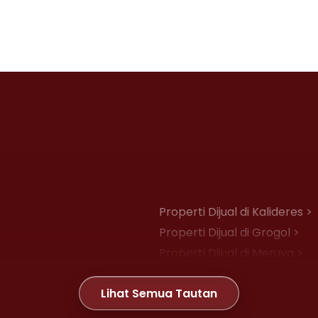
Properti Dijual di Kalideres >
Properti Dijual di Grogol >
Properti Dijual di Meruya >
Properti Dijual di Joglo >
Lihat Semua Tautan