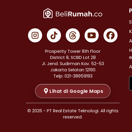
Properti Dijual di Cempaka Putih >
Properti Dijual di Johar Baru >
Properti Dijual di Menteng >
S
Properti Dijual di Tanah Abang >
K
Properti Dijual di Kramat >
A
Properti Dijual di Bendungan Hilir >
H
Prosperity Tower 8th Floor
Properti Dijual di Jakarta Selatan >
e
District 8, SCBD Lot 28
JI. Jend. Sudirman Kav. 52-53
Properti Dijual di Cilandak >
A
Jakarta Selatan 12190
Properti Dijual di Gandaria Selatan >
Telp: 021-38959193
Properti Dijual di Cipete Selatan >
Lihat di Google Maps
Properti Dijual di Lenteng Agung >
Properti Dijual di Pondok Pinang >
Properti Dijual di Kebayoran Baru >
© 2026 - PT Real Estate Teknologi. All rights
Properti Dijual di Mampang Prapatan >
reserved.
Properti Dijual di Pasar Minggu >