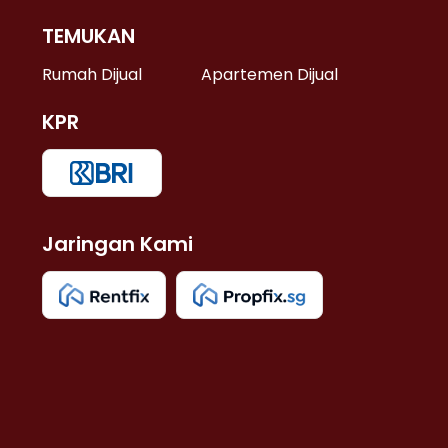
TEMUKAN
 >
Rumah Dijual
Apartemen Dijual
KPR
>
 >
Jaringan Kami
u >
>
 Lama >
 >