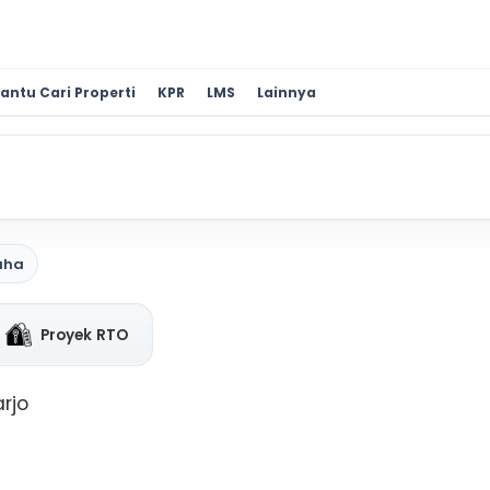
antu Cari Properti
KPR
LMS
Lainnya
aha
Proyek RTO
rjo