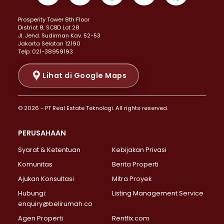
Properti Dijual di Kemayoran >
Prosperity Tower 8th Floor
Properti Dijual di Menteng >
District 8, SCBD Lot 28
Properti Dijual di Senen >
JI. Jend. Sudirman Kav. 52-53
Jakarta Selatan 12190
Properti Dijual di Tanah Abang >
Telp: 021-38959193
Properti Dijual di Cikini >
Properti Dijual di Kramat >
Lihat di Google Maps
Properti Dijual di Pasar Baru >
Properti Dijual di Bendungan Hilir >
© 2026 - PT Real Estate Teknologi. All rights reserved.
Properti Dijual di Jakarta Selatan >
Properti Dijual di Cilandak >
PERUSAHAAN
Properti Dijual di Lebak Bulus >
Syarat & Ketentuan
Kebijakan Privasi
Properti Dijual di Gandaria Selatan >
Properti Dijual di Pondok Labu >
Komunitas
Berita Properti
Properti Dijual di Cipete Selatan >
Ajukan Konsultasi
Mitra Proyek
Properti Dijual di Jagakarsa >
Hubungi:
Listing Management Service
Properti Dijual di Lenteng Agung >
enquiry@belirumah.co
Properti Dijual di Senayan >
Agen Properti
Rentfix.com
Properti Dijual di Pondok Pinang >