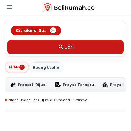
Citraland
,
Surabaya
Cari
Filter
1
Ruang Usaha
Properti Dijual
Proyek Terbaru
Proyek RT
0
Ruang Usaha Baru Dijual di Citraland, Surabaya