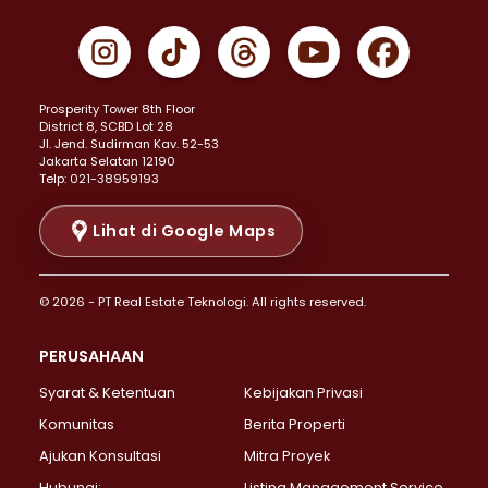
Properti Dijual di Cempaka Putih >
Properti Dijual di Gambir >
Properti Dijual di Johar Baru >
Properti Dijual di Kemayoran >
Prosperity Tower 8th Floor
Properti Dijual di Menteng >
District 8, SCBD Lot 28
Properti Dijual di Senen >
JI. Jend. Sudirman Kav. 52-53
Jakarta Selatan 12190
Properti Dijual di Tanah Abang >
Telp: 021-38959193
Properti Dijual di Cikini >
Properti Dijual di Kramat >
Lihat di Google Maps
Properti Dijual di Pasar Baru >
Properti Dijual di Bendungan Hilir >
© 2026 - PT Real Estate Teknologi. All rights reserved.
Properti Dijual di Jakarta Selatan >
Properti Dijual di Cilandak >
PERUSAHAAN
Properti Dijual di Lebak Bulus >
Syarat & Ketentuan
Kebijakan Privasi
Properti Dijual di Gandaria Selatan >
Properti Dijual di Pondok Labu >
Komunitas
Berita Properti
Properti Dijual di Cipete Selatan >
Ajukan Konsultasi
Mitra Proyek
Properti Dijual di Jagakarsa >
Hubungi:
Listing Management Service