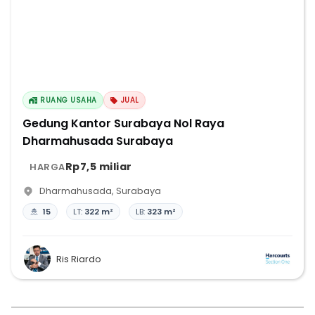
RUANG USAHA
JUAL
Gedung Kantor Surabaya Nol Raya
Dharmahusada Surabaya
Rp7,5 miliar
HARGA
Dharmahusada
,
Surabaya
15
LT:
322 m²
LB:
323 m²
Ris Riardo