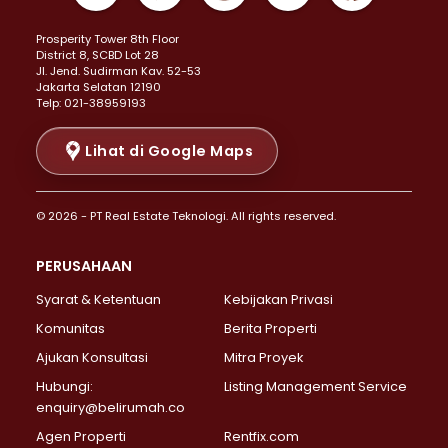
Properti Dijual di Kemayoran >
Prosperity Tower 8th Floor
Properti Dijual di Menteng >
District 8, SCBD Lot 28
Properti Dijual di Senen >
JI. Jend. Sudirman Kav. 52-53
Jakarta Selatan 12190
Properti Dijual di Tanah Abang >
Telp: 021-38959193
Properti Dijual di Cikini >
Properti Dijual di Kramat >
Lihat di Google Maps
Properti Dijual di Pasar Baru >
Properti Dijual di Bendungan Hilir >
© 2026 - PT Real Estate Teknologi. All rights reserved.
Properti Dijual di Jakarta Selatan >
Properti Dijual di Cilandak >
PERUSAHAAN
Properti Dijual di Lebak Bulus >
Syarat & Ketentuan
Kebijakan Privasi
Properti Dijual di Gandaria Selatan >
Properti Dijual di Pondok Labu >
Komunitas
Berita Properti
Properti Dijual di Cipete Selatan >
Ajukan Konsultasi
Mitra Proyek
Properti Dijual di Jagakarsa >
Hubungi:
Listing Management Service
Properti Dijual di Lenteng Agung >
enquiry@belirumah.co
Properti Dijual di Senayan >
Agen Properti
Rentfix.com
Properti Dijual di Pondok Pinang >