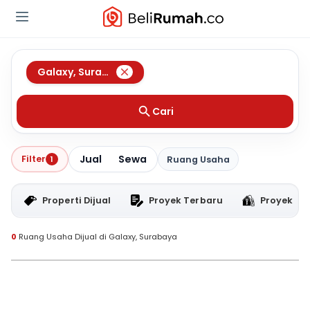
Galaxy
,
Surabaya
Cari
Jual
Sewa
Filter
1
Ruang Usaha
Properti Dijual
Proyek Terbaru
Proyek RT
0
Ruang Usaha Dijual di Galaxy, Surabaya