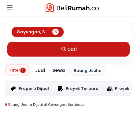
Gayungan
,
Surabaya
Cari
Jual
Sewa
Filter
1
Ruang Usaha
Properti Dijual
Proyek Terbaru
Proyek RT
0
Ruang Usaha Dijual di Gayungan, Surabaya