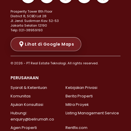
Properti Dijual di Kemayoran >
Prosperity Tower 8th Floor
Properti Dijual di Menteng >
District 8, SCBD Lot 28
Properti Dijual di Senen >
JI. Jend. Sudirman Kav. 52-53
Jakarta Selatan 12190
Properti Dijual di Tanah Abang >
Telp: 021-38959193
Properti Dijual di Cikini >
Properti Dijual di Kramat >
Lihat di Google Maps
Properti Dijual di Pasar Baru >
Properti Dijual di Bendungan Hilir >
© 2026 - PT Real Estate Teknologi. All rights reserved.
Properti Dijual di Jakarta Selatan >
Properti Dijual di Cilandak >
PERUSAHAAN
Properti Dijual di Lebak Bulus >
Syarat & Ketentuan
Kebijakan Privasi
Properti Dijual di Gandaria Selatan >
Properti Dijual di Pondok Labu >
Komunitas
Berita Properti
Properti Dijual di Cipete Selatan >
Ajukan Konsultasi
Mitra Proyek
Properti Dijual di Jagakarsa >
Hubungi:
Listing Management Service
Properti Dijual di Lenteng Agung >
enquiry@belirumah.co
Properti Dijual di Senayan >
Agen Properti
Rentfix.com
Properti Dijual di Pondok Pinang >