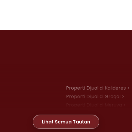
Properti Dijual di Kalideres >
Properti Dijual di Grogol >
Properti Dijual di Meruya >
Properti Dijual di Joglo >
Lihat Semua Tautan