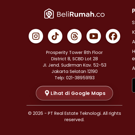
Properti Dijual di Cempaka Putih >
Properti Dijual di Johar Baru >
Properti Dijual di Menteng >
S
Properti Dijual di Tanah Abang >
K
Properti Dijual di Kramat >
A
Properti Dijual di Bendungan Hilir >
H
Prosperity Tower 8th Floor
Properti Dijual di Jakarta Selatan >
e
District 8, SCBD Lot 28
JI. Jend. Sudirman Kav. 52-53
Properti Dijual di Cilandak >
A
Jakarta Selatan 12190
Properti Dijual di Gandaria Selatan >
Telp: 021-38959193
Properti Dijual di Cipete Selatan >
Lihat di Google Maps
Properti Dijual di Lenteng Agung >
Properti Dijual di Pondok Pinang >
Properti Dijual di Kebayoran Baru >
© 2026 - PT Real Estate Teknologi. All rights
Properti Dijual di Mampang Prapatan >
reserved.
Properti Dijual di Pasar Minggu >