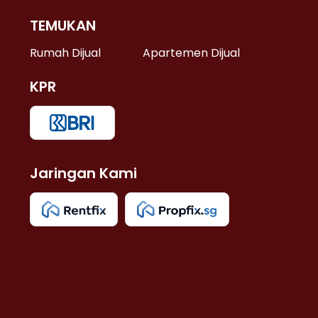
TEMUKAN
 >
Rumah Dijual
Apartemen Dijual
KPR
>
 >
Jaringan Kami
u >
>
 Lama >
 >