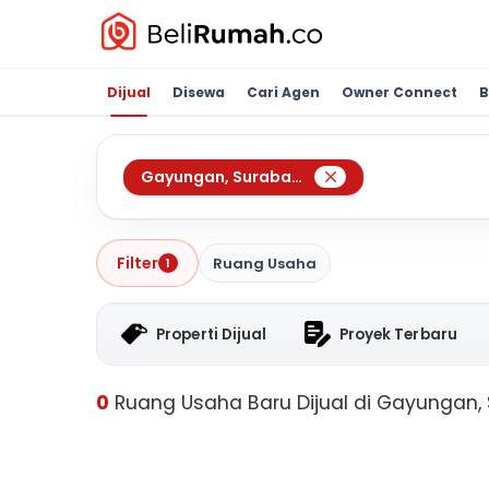
Dijual
Disewa
Cari Agen
Owner Connect
B
Gayungan
,
Surabaya
Filter
Ruang Usaha
1
Properti Dijual
Proyek Terbaru
0
Ruang Usaha Baru Dijual di Gayungan,