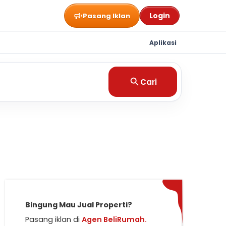
Login
Pasang Iklan
Aplikasi
Cari
Bingung Mau Jual Properti?
Pasang iklan di
Agen BeliRumah.