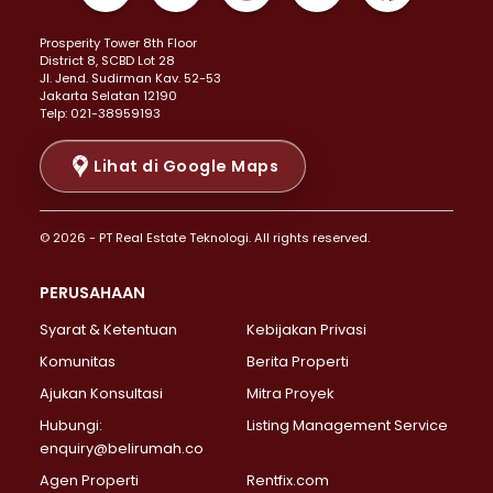
Properti Dijual di Kemayoran >
Prosperity Tower 8th Floor
Properti Dijual di Menteng >
District 8, SCBD Lot 28
Properti Dijual di Senen >
JI. Jend. Sudirman Kav. 52-53
Jakarta Selatan 12190
Properti Dijual di Tanah Abang >
Telp: 021-38959193
Properti Dijual di Cikini >
Properti Dijual di Kramat >
Lihat di Google Maps
Properti Dijual di Pasar Baru >
Properti Dijual di Bendungan Hilir >
© 2026 - PT Real Estate Teknologi. All rights reserved.
Properti Dijual di Jakarta Selatan >
Properti Dijual di Cilandak >
PERUSAHAAN
Properti Dijual di Lebak Bulus >
Syarat & Ketentuan
Kebijakan Privasi
Properti Dijual di Gandaria Selatan >
Properti Dijual di Pondok Labu >
Komunitas
Berita Properti
Properti Dijual di Cipete Selatan >
Ajukan Konsultasi
Mitra Proyek
Properti Dijual di Jagakarsa >
Hubungi:
Listing Management Service
Properti Dijual di Lenteng Agung >
enquiry@belirumah.co
Properti Dijual di Senayan >
Agen Properti
Rentfix.com
Properti Dijual di Pondok Pinang >