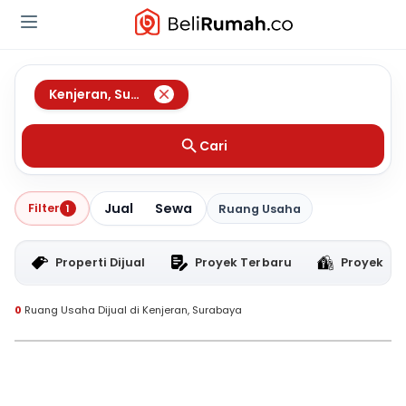
Kenjeran
,
Surabaya
Cari
Jual
Sewa
Filter
1
Ruang Usaha
Properti Dijual
Proyek Terbaru
Proyek RT
0
Ruang Usaha Dijual di Kenjeran, Surabaya