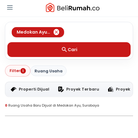
Medokan Ayu
,
Surabaya
Cari
Filter
1
Ruang Usaha
Properti Dijual
Proyek Terbaru
Proyek RT
0
Ruang Usaha Baru Dijual di Medokan Ayu, Surabaya