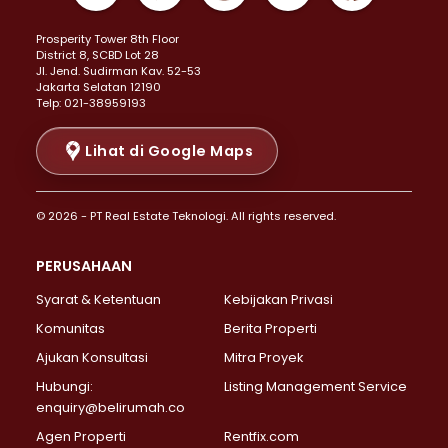
Properti Dijual di Kemayoran >
Prosperity Tower 8th Floor
Properti Dijual di Menteng >
District 8, SCBD Lot 28
Properti Dijual di Senen >
JI. Jend. Sudirman Kav. 52-53
Jakarta Selatan 12190
Properti Dijual di Tanah Abang >
Telp: 021-38959193
Properti Dijual di Cikini >
Properti Dijual di Kramat >
Lihat di Google Maps
Properti Dijual di Pasar Baru >
Properti Dijual di Bendungan Hilir >
© 2026 - PT Real Estate Teknologi. All rights reserved.
Properti Dijual di Jakarta Selatan >
Properti Dijual di Cilandak >
PERUSAHAAN
Properti Dijual di Lebak Bulus >
Syarat & Ketentuan
Kebijakan Privasi
Properti Dijual di Gandaria Selatan >
Properti Dijual di Pondok Labu >
Komunitas
Berita Properti
Properti Dijual di Cipete Selatan >
Ajukan Konsultasi
Mitra Proyek
Properti Dijual di Jagakarsa >
Hubungi:
Listing Management Service
Properti Dijual di Lenteng Agung >
enquiry@belirumah.co
Properti Dijual di Senayan >
Agen Properti
Rentfix.com
Properti Dijual di Pondok Pinang >