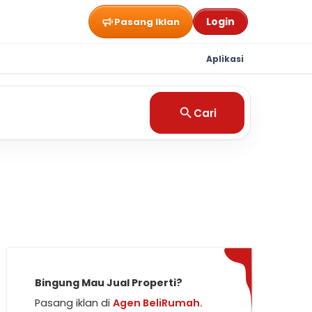
Login
Pasang Iklan
Aplikasi
Cari
Bingung Mau Jual Properti?
Pasang iklan di
Agen BeliRumah.