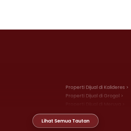
Properti Dijual di Kalideres >
Properti Dijual di Grogol >
Properti Dijual di Meruya >
Properti Dijual di Joglo >
Lihat Semua Tautan