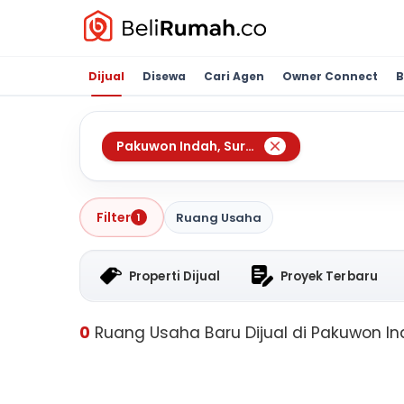
Dijual
Disewa
Cari Agen
Owner Connect
B
Pakuwon Indah
,
Surabaya
Filter
Ruang Usaha
1
Properti Dijual
Proyek Terbaru
0
Ruang Usaha Baru Dijual di Pakuwon I