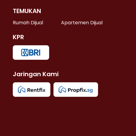
TEMUKAN
 >
Rumah Dijual
Apartemen Dijual
KPR
>
 >
Jaringan Kami
u >
>
 Lama >
 >