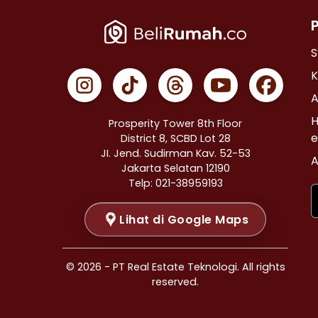
Properti Dijual di Cempaka Putih >
Properti Dijual di Johar Baru >
Properti Dijual di Menteng >
S
Properti Dijual di Tanah Abang >
K
Properti Dijual di Kramat >
A
Properti Dijual di Bendungan Hilir >
H
Prosperity Tower 8th Floor
Properti Dijual di Jakarta Selatan >
e
District 8, SCBD Lot 28
JI. Jend. Sudirman Kav. 52-53
Properti Dijual di Cilandak >
A
Jakarta Selatan 12190
Properti Dijual di Gandaria Selatan >
Telp: 021-38959193
Properti Dijual di Cipete Selatan >
Lihat di Google Maps
Properti Dijual di Lenteng Agung >
Properti Dijual di Pondok Pinang >
Properti Dijual di Kebayoran Baru >
© 2026 - PT Real Estate Teknologi. All rights
Properti Dijual di Mampang Prapatan >
reserved.
Properti Dijual di Pasar Minggu >