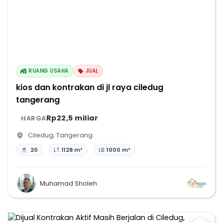
RUANG USAHA
JUAL
kios dan kontrakan di jl raya ciledug
tangerang
Rp22,5 miliar
HARGA
Ciledug
,
Tangerang
20
LT:
1128 m²
LB:
1000 m²
Muhamad Sholeh