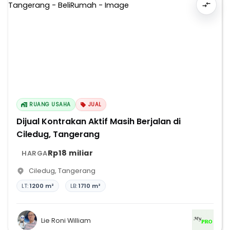
RUANG USAHA
JUAL
Dijual Kontrakan Aktif Masih Berjalan di
Ciledug, Tangerang
Rp18 miliar
HARGA
Ciledug
,
Tangerang
LT:
1200 m²
LB:
1710 m²
Lie Roni William