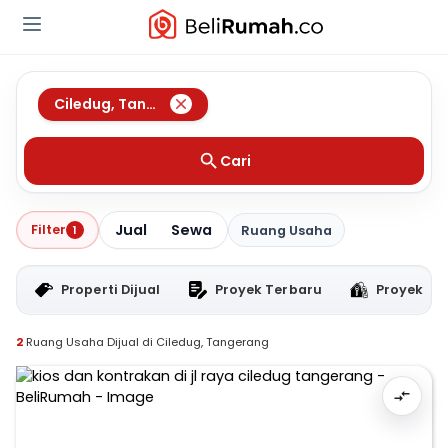
Ciledug
,
Tangerang
Cari
Jual
Sewa
Filter
1
Ruang Usaha
Properti Dijual
Proyek Terbaru
Proyek RT
2
Ruang Usaha Dijual di Ciledug, Tangerang