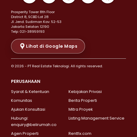
Properti Dijual di Kemayoran >
Prosperity Tower 8th Floor
Properti Dijual di Menteng >
District 8, SCBD Lot 28
Properti Dijual di Senen >
JI. Jend. Sudirman Kav. 52-53
Jakarta Selatan 12190
Properti Dijual di Tanah Abang >
Telp: 021-38959193
Properti Dijual di Cikini >
Properti Dijual di Kramat >
Lihat di Google Maps
Properti Dijual di Pasar Baru >
Properti Dijual di Bendungan Hilir >
© 2026 - PT Real Estate Teknologi. All rights reserved.
Properti Dijual di Jakarta Selatan >
Properti Dijual di Cilandak >
PERUSAHAAN
Properti Dijual di Lebak Bulus >
Syarat & Ketentuan
Kebijakan Privasi
Properti Dijual di Gandaria Selatan >
Properti Dijual di Pondok Labu >
Komunitas
Berita Properti
Properti Dijual di Cipete Selatan >
Ajukan Konsultasi
Mitra Proyek
Properti Dijual di Jagakarsa >
Hubungi:
Listing Management Service
Properti Dijual di Lenteng Agung >
enquiry@belirumah.co
Properti Dijual di Senayan >
Agen Properti
Rentfix.com
Properti Dijual di Pondok Pinang >