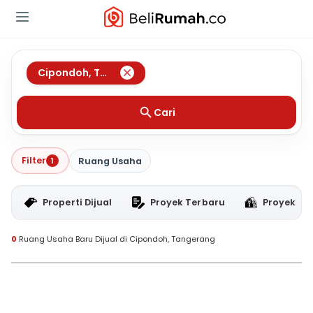
Cipondoh
,
Tangerang
Cari
Filter
1
Ruang Usaha
Properti Dijual
Proyek Terbaru
Proyek RT
0
Ruang Usaha Baru Dijual di Cipondoh, Tangerang