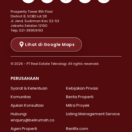
Properti Dijual di Kemayoran >
Prosperity Tower 8th Floor
Properti Dijual di Menteng >
District 8, SCBD Lot 28
Properti Dijual di Senen >
JI. Jend. Sudirman Kav. 52-53
Jakarta Selatan 12190
Properti Dijual di Tanah Abang >
Telp: 021-38959193
Properti Dijual di Cikini >
Properti Dijual di Kramat >
Lihat di Google Maps
Properti Dijual di Pasar Baru >
Properti Dijual di Bendungan Hilir >
© 2026 - PT Real Estate Teknologi. All rights reserved.
Properti Dijual di Jakarta Selatan >
Properti Dijual di Cilandak >
PERUSAHAAN
Properti Dijual di Lebak Bulus >
Syarat & Ketentuan
Kebijakan Privasi
Properti Dijual di Gandaria Selatan >
Properti Dijual di Pondok Labu >
Komunitas
Berita Properti
Properti Dijual di Cipete Selatan >
Ajukan Konsultasi
Mitra Proyek
Properti Dijual di Jagakarsa >
Hubungi:
Listing Management Service
Properti Dijual di Lenteng Agung >
enquiry@belirumah.co
Properti Dijual di Senayan >
Agen Properti
Rentfix.com
Properti Dijual di Pondok Pinang >