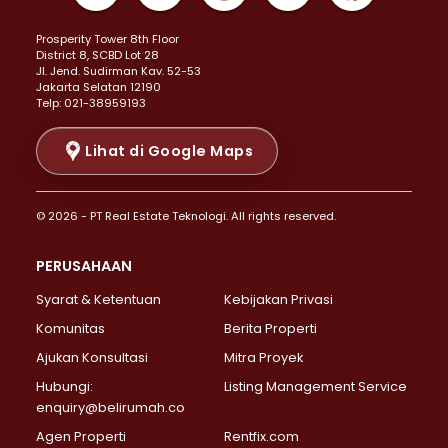
Properti Dijual di Kemayoran >
Prosperity Tower 8th Floor
Properti Dijual di Menteng >
District 8, SCBD Lot 28
Properti Dijual di Senen >
JI. Jend. Sudirman Kav. 52-53
Jakarta Selatan 12190
Properti Dijual di Tanah Abang >
Telp: 021-38959193
Properti Dijual di Cikini >
Properti Dijual di Kramat >
Lihat di Google Maps
Properti Dijual di Pasar Baru >
Properti Dijual di Bendungan Hilir >
© 2026 - PT Real Estate Teknologi. All rights reserved.
Properti Dijual di Jakarta Selatan >
Properti Dijual di Cilandak >
PERUSAHAAN
Properti Dijual di Lebak Bulus >
Syarat & Ketentuan
Kebijakan Privasi
Properti Dijual di Gandaria Selatan >
Properti Dijual di Pondok Labu >
Komunitas
Berita Properti
Properti Dijual di Cipete Selatan >
Ajukan Konsultasi
Mitra Proyek
Properti Dijual di Jagakarsa >
Hubungi:
Listing Management Service
Properti Dijual di Lenteng Agung >
enquiry@belirumah.co
Properti Dijual di Senayan >
Agen Properti
Rentfix.com
Properti Dijual di Pondok Pinang >