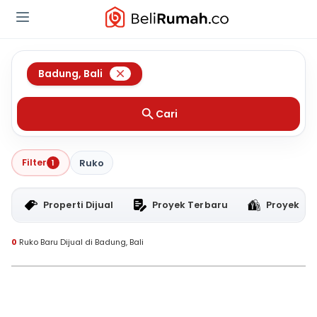
Badung
,
Bali
Cari
Filter
1
Ruko
Properti Dijual
Proyek Terbaru
Proyek RT
0
Ruko Baru Dijual di Badung, Bali