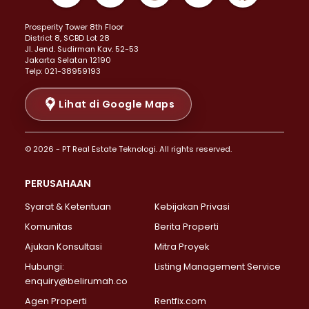
Properti Dijual di Kemayoran >
Prosperity Tower 8th Floor
Properti Dijual di Menteng >
District 8, SCBD Lot 28
Properti Dijual di Senen >
JI. Jend. Sudirman Kav. 52-53
Jakarta Selatan 12190
Properti Dijual di Tanah Abang >
Telp: 021-38959193
Properti Dijual di Cikini >
Properti Dijual di Kramat >
Lihat di Google Maps
Properti Dijual di Pasar Baru >
Properti Dijual di Bendungan Hilir >
© 2026 - PT Real Estate Teknologi. All rights reserved.
Properti Dijual di Jakarta Selatan >
Properti Dijual di Cilandak >
PERUSAHAAN
Properti Dijual di Lebak Bulus >
Syarat & Ketentuan
Kebijakan Privasi
Properti Dijual di Gandaria Selatan >
Properti Dijual di Pondok Labu >
Komunitas
Berita Properti
Properti Dijual di Cipete Selatan >
Ajukan Konsultasi
Mitra Proyek
Properti Dijual di Jagakarsa >
Hubungi:
Listing Management Service
Properti Dijual di Lenteng Agung >
enquiry@belirumah.co
Properti Dijual di Senayan >
Agen Properti
Rentfix.com
Properti Dijual di Pondok Pinang >