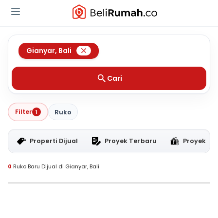
Gianyar
,
Bali
Cari
Filter
1
Ruko
Properti Dijual
Proyek Terbaru
Proyek RT
0
Ruko Baru Dijual di Gianyar, Bali