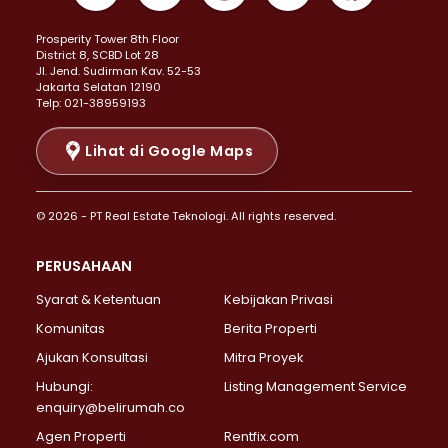
Properti Dijual di Kemayoran >
Prosperity Tower 8th Floor
Properti Dijual di Menteng >
District 8, SCBD Lot 28
Properti Dijual di Senen >
JI. Jend. Sudirman Kav. 52-53
Jakarta Selatan 12190
Properti Dijual di Tanah Abang >
Telp: 021-38959193
Properti Dijual di Cikini >
Properti Dijual di Kramat >
Lihat di Google Maps
Properti Dijual di Pasar Baru >
Properti Dijual di Bendungan Hilir >
© 2026 - PT Real Estate Teknologi. All rights reserved.
Properti Dijual di Jakarta Selatan >
Properti Dijual di Cilandak >
PERUSAHAAN
Properti Dijual di Lebak Bulus >
Syarat & Ketentuan
Kebijakan Privasi
Properti Dijual di Gandaria Selatan >
Properti Dijual di Pondok Labu >
Komunitas
Berita Properti
Properti Dijual di Cipete Selatan >
Ajukan Konsultasi
Mitra Proyek
Properti Dijual di Jagakarsa >
Hubungi:
Listing Management Service
Properti Dijual di Lenteng Agung >
enquiry@belirumah.co
Properti Dijual di Senayan >
Agen Properti
Rentfix.com
Properti Dijual di Pondok Pinang >