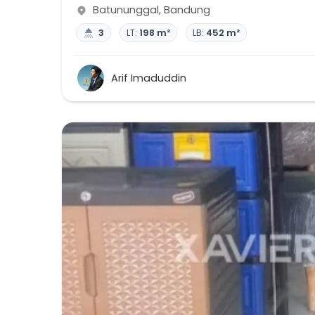
Batununggal
,
Bandung
3
LT:
198 m²
LB:
452 m²
Arif Imaduddin