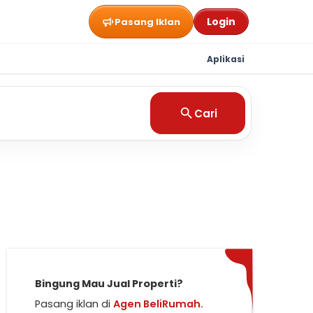
Login
Pasang Iklan
Aplikasi
Cari
Bingung Mau Jual Properti?
Pasang iklan di
Agen BeliRumah.