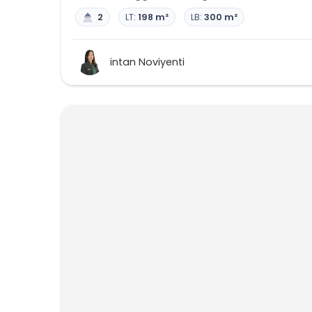
2
LT:
198 m²
LB:
300 m²
intan Noviyenti