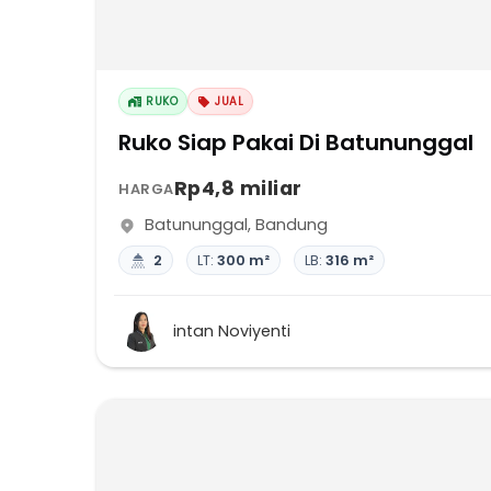
RUKO
JUAL
Ruko Siap Pakai Di Batununggal
Rp4,8 miliar
HARGA
Batununggal
,
Bandung
2
LT:
300 m²
LB:
316 m²
intan Noviyenti