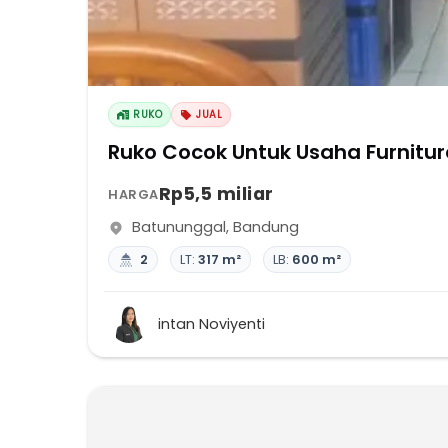
RUKO
JUAL
Ruko Cocok Untuk Usaha Furnitur
Rp5,5 miliar
HARGA
Batununggal
,
Bandung
2
LT:
317 m²
LB:
600 m²
intan Noviyenti