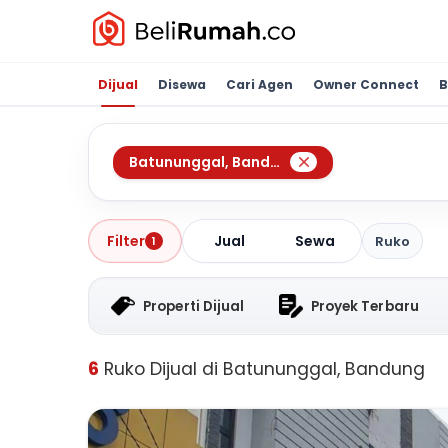
Dijual
Disewa
Cari Agen
Owner Connect
B
Batununggal
,
Bandung
Jual
Sewa
Filter
Ruko
1
Properti Dijual
Proyek Terbaru
6
Ruko Dijual di Batununggal, Bandung