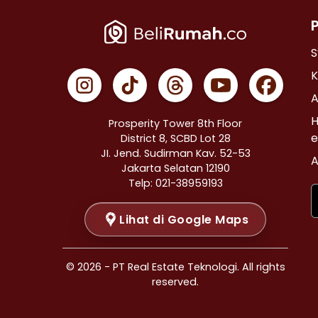
Properti Dijual di Cempaka Putih >
Properti Dijual di Johar Baru >
Properti Dijual di Menteng >
S
Properti Dijual di Tanah Abang >
K
Properti Dijual di Kramat >
A
Properti Dijual di Bendungan Hilir >
H
Prosperity Tower 8th Floor
Properti Dijual di Jakarta Selatan >
e
District 8, SCBD Lot 28
JI. Jend. Sudirman Kav. 52-53
Properti Dijual di Cilandak >
A
Jakarta Selatan 12190
Properti Dijual di Gandaria Selatan >
Telp: 021-38959193
Properti Dijual di Cipete Selatan >
Lihat di Google Maps
Properti Dijual di Lenteng Agung >
Properti Dijual di Pondok Pinang >
Properti Dijual di Kebayoran Baru >
© 2026 - PT Real Estate Teknologi. All rights
Properti Dijual di Mampang Prapatan >
reserved.
Properti Dijual di Pasar Minggu >