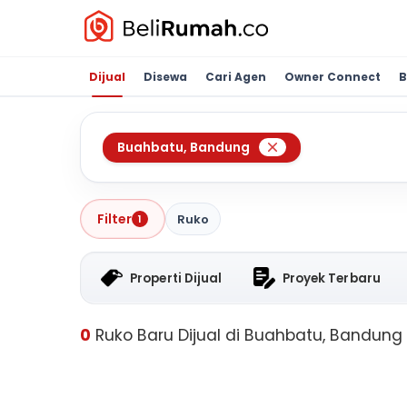
Dijual
Disewa
Cari Agen
Owner Connect
B
Buahbatu
,
Bandung
Filter
Ruko
1
Properti Dijual
Proyek Terbaru
0
Ruko Baru Dijual di Buahbatu, Bandung