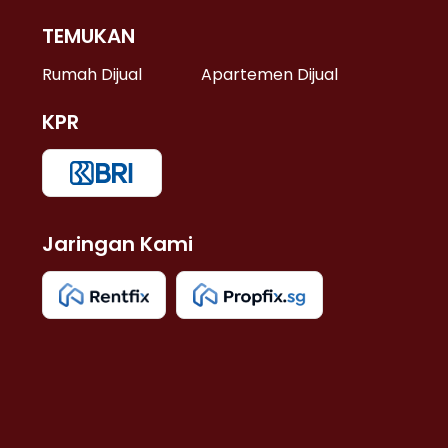
TEMUKAN
 >
Rumah Dijual
Apartemen Dijual
KPR
>
 >
Jaringan Kami
u >
>
 Lama >
 >