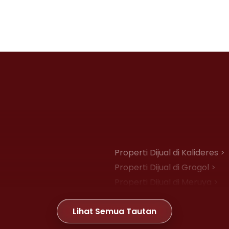
Properti Dijual di Kalideres >
Properti Dijual di Grogol >
Properti Dijual di Meruya >
Properti Dijual di Joglo >
Lihat Semua Tautan