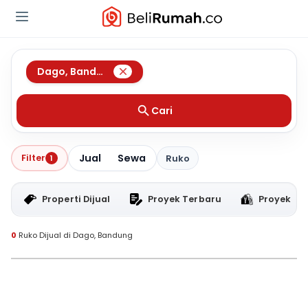
Dago
,
Bandung
Cari
Jual
Sewa
Filter
1
Ruko
Properti Dijual
Proyek Terbaru
Proyek RT
0
Ruko Dijual di Dago, Bandung