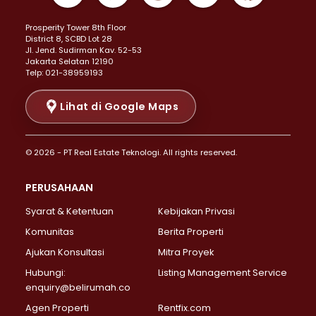
Properti Dijual di Kemayoran >
Prosperity Tower 8th Floor
Properti Dijual di Menteng >
District 8, SCBD Lot 28
Properti Dijual di Senen >
JI. Jend. Sudirman Kav. 52-53
Jakarta Selatan 12190
Properti Dijual di Tanah Abang >
Telp: 021-38959193
Properti Dijual di Cikini >
Properti Dijual di Kramat >
Lihat di Google Maps
Properti Dijual di Pasar Baru >
Properti Dijual di Bendungan Hilir >
© 2026 - PT Real Estate Teknologi. All rights reserved.
Properti Dijual di Jakarta Selatan >
Properti Dijual di Cilandak >
PERUSAHAAN
Properti Dijual di Lebak Bulus >
Syarat & Ketentuan
Kebijakan Privasi
Properti Dijual di Gandaria Selatan >
Properti Dijual di Pondok Labu >
Komunitas
Berita Properti
Properti Dijual di Cipete Selatan >
Ajukan Konsultasi
Mitra Proyek
Properti Dijual di Jagakarsa >
Hubungi:
Listing Management Service
Properti Dijual di Lenteng Agung >
enquiry@belirumah.co
Properti Dijual di Senayan >
Agen Properti
Rentfix.com
Properti Dijual di Pondok Pinang >