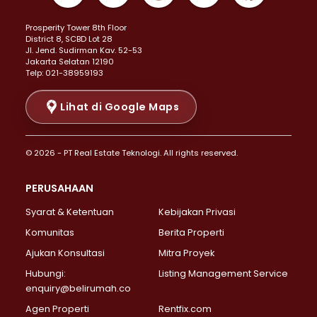
Properti Dijual di Kemayoran >
Prosperity Tower 8th Floor
Properti Dijual di Menteng >
District 8, SCBD Lot 28
Properti Dijual di Senen >
JI. Jend. Sudirman Kav. 52-53
Jakarta Selatan 12190
Properti Dijual di Tanah Abang >
Telp: 021-38959193
Properti Dijual di Cikini >
Properti Dijual di Kramat >
Lihat di Google Maps
Properti Dijual di Pasar Baru >
Properti Dijual di Bendungan Hilir >
© 2026 - PT Real Estate Teknologi. All rights reserved.
Properti Dijual di Jakarta Selatan >
Properti Dijual di Cilandak >
PERUSAHAAN
Properti Dijual di Lebak Bulus >
Syarat & Ketentuan
Kebijakan Privasi
Properti Dijual di Gandaria Selatan >
Properti Dijual di Pondok Labu >
Komunitas
Berita Properti
Properti Dijual di Cipete Selatan >
Ajukan Konsultasi
Mitra Proyek
Properti Dijual di Jagakarsa >
Hubungi:
Listing Management Service
Properti Dijual di Lenteng Agung >
enquiry@belirumah.co
Properti Dijual di Senayan >
Agen Properti
Rentfix.com
Properti Dijual di Pondok Pinang >