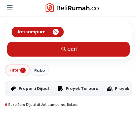
Jatisampurna
,
Bekasi
Cari
Filter
1
Ruko
Properti Dijual
Proyek Terbaru
Proyek RT
0
Ruko Baru Dijual di Jatisampurna, Bekasi