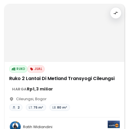
RUKO
JUAL
Ruko 2 Lantai Di Metland Transyogi Cileungsi
Rp1,3 miliar
HARGA
Cileungsi
,
Bogor
2
LT:
75 m²
LB:
80 m²
Ratih Widiandini