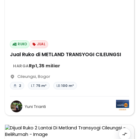
RUKO
JUAL
Jual Ruko di METLAND TRANSYOGI CILEUNGSI
Rp1,35 miliar
HARGA
Cileungsi
,
Bogor
2
LT:
75 m²
LB:
100 m²
Yuni Trianti