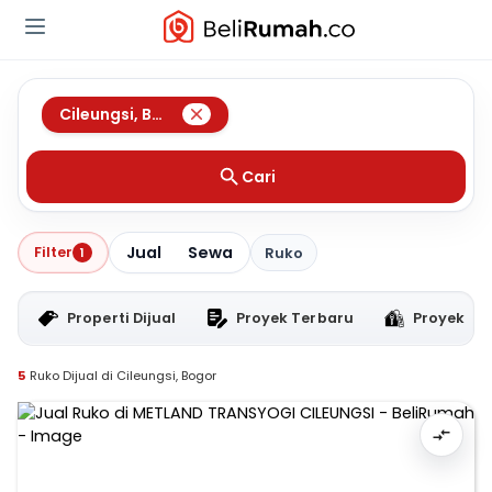
Cileungsi
,
Bogor
Cari
Jual
Sewa
Filter
1
Ruko
Properti Dijual
Proyek Terbaru
Proyek RT
5
Ruko Dijual di Cileungsi, Bogor