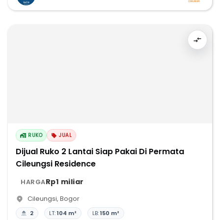
RUKO
JUAL
Dijual Ruko 2 Lantai Siap Pakai Di Permata
Cileungsi Residence
Rp1 miliar
HARGA
Cileungsi
,
Bogor
2
LT:
104 m²
LB:
150 m²