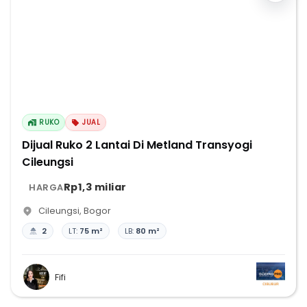
RUKO
JUAL
Dijual Ruko 2 Lantai Di Metland Transyogi
Cileungsi
Rp1,3 miliar
HARGA
Cileungsi
,
Bogor
2
LT:
75 m²
LB:
80 m²
Fifi