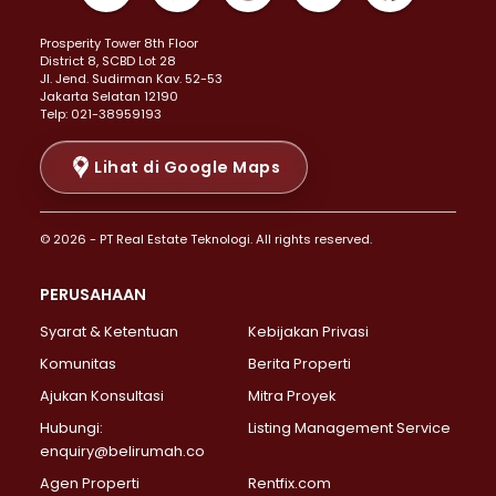
Properti Dijual di Kemayoran >
Prosperity Tower 8th Floor
Properti Dijual di Menteng >
District 8, SCBD Lot 28
Properti Dijual di Senen >
JI. Jend. Sudirman Kav. 52-53
Jakarta Selatan 12190
Properti Dijual di Tanah Abang >
Telp: 021-38959193
Properti Dijual di Cikini >
Properti Dijual di Kramat >
Lihat di Google Maps
Properti Dijual di Pasar Baru >
Properti Dijual di Bendungan Hilir >
© 2026 - PT Real Estate Teknologi. All rights reserved.
Properti Dijual di Jakarta Selatan >
Properti Dijual di Cilandak >
PERUSAHAAN
Properti Dijual di Lebak Bulus >
Syarat & Ketentuan
Kebijakan Privasi
Properti Dijual di Gandaria Selatan >
Properti Dijual di Pondok Labu >
Komunitas
Berita Properti
Properti Dijual di Cipete Selatan >
Ajukan Konsultasi
Mitra Proyek
Properti Dijual di Jagakarsa >
Hubungi:
Listing Management Service
Properti Dijual di Lenteng Agung >
enquiry@belirumah.co
Properti Dijual di Senayan >
Agen Properti
Rentfix.com
Properti Dijual di Pondok Pinang >