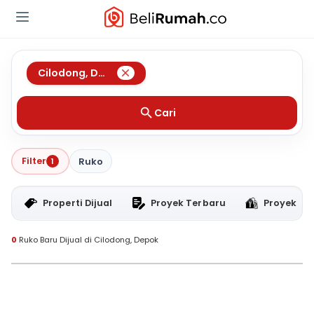
Cilodong
,
Depok
Cari
Filter
1
Ruko
Properti Dijual
Proyek Terbaru
Proyek RT
0
Ruko Baru Dijual di Cilodong, Depok