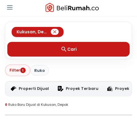
Kukusan
,
Depok
Cari
Filter
1
Ruko
Properti Dijual
Proyek Terbaru
Proyek RT
0
Ruko Baru Dijual di Kukusan, Depok