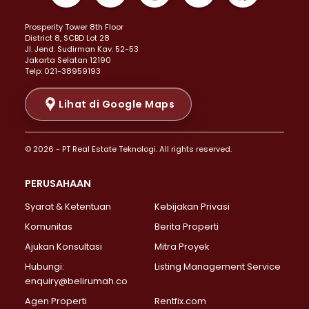
Properti Dijual di Kemayoran >
Prosperity Tower 8th Floor
Properti Dijual di Menteng >
District 8, SCBD Lot 28
Properti Dijual di Senen >
JI. Jend. Sudirman Kav. 52-53
Jakarta Selatan 12190
Properti Dijual di Tanah Abang >
Telp: 021-38959193
Properti Dijual di Cikini >
Properti Dijual di Kramat >
Lihat di Google Maps
Properti Dijual di Pasar Baru >
Properti Dijual di Bendungan Hilir >
© 2026 - PT Real Estate Teknologi. All rights reserved.
Properti Dijual di Jakarta Selatan >
Properti Dijual di Cilandak >
PERUSAHAAN
Properti Dijual di Lebak Bulus >
Syarat & Ketentuan
Kebijakan Privasi
Properti Dijual di Gandaria Selatan >
Properti Dijual di Pondok Labu >
Komunitas
Berita Properti
Properti Dijual di Cipete Selatan >
Ajukan Konsultasi
Mitra Proyek
Properti Dijual di Jagakarsa >
Hubungi:
Listing Management Service
Properti Dijual di Lenteng Agung >
enquiry@belirumah.co
Properti Dijual di Senayan >
Agen Properti
Rentfix.com
Properti Dijual di Pondok Pinang >