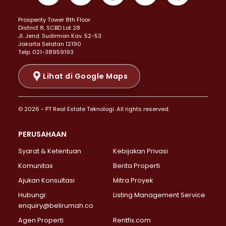
Properti Dijual di Kemayoran >
Prosperity Tower 8th Floor
Properti Dijual di Menteng >
District 8, SCBD Lot 28
Properti Dijual di Senen >
JI. Jend. Sudirman Kav. 52-53
Jakarta Selatan 12190
Properti Dijual di Tanah Abang >
Telp: 021-38959193
Properti Dijual di Cikini >
Properti Dijual di Kramat >
Lihat di Google Maps
Properti Dijual di Pasar Baru >
Properti Dijual di Bendungan Hilir >
© 2026 - PT Real Estate Teknologi. All rights reserved.
Properti Dijual di Jakarta Selatan >
Properti Dijual di Cilandak >
PERUSAHAAN
Properti Dijual di Lebak Bulus >
Syarat & Ketentuan
Kebijakan Privasi
Properti Dijual di Gandaria Selatan >
Properti Dijual di Pondok Labu >
Komunitas
Berita Properti
Properti Dijual di Cipete Selatan >
Ajukan Konsultasi
Mitra Proyek
Properti Dijual di Jagakarsa >
Hubungi:
Listing Management Service
Properti Dijual di Lenteng Agung >
enquiry@belirumah.co
Properti Dijual di Senayan >
Agen Properti
Rentfix.com
Properti Dijual di Pondok Pinang >