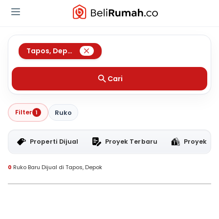
Tapos
,
Depok
Cari
Filter
1
Ruko
Properti Dijual
Proyek Terbaru
Proyek RT
0
Ruko Baru Dijual di Tapos, Depok