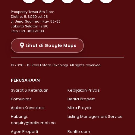
Properti Dijual di Kemayoran >
Prosperity Tower 8th Floor
Properti Dijual di Menteng >
District 8, SCBD Lot 28
Properti Dijual di Senen >
JI. Jend. Sudirman Kav. 52-53
Jakarta Selatan 12190
Properti Dijual di Tanah Abang >
Telp: 021-38959193
Properti Dijual di Cikini >
Properti Dijual di Kramat >
Lihat di Google Maps
Properti Dijual di Pasar Baru >
Properti Dijual di Bendungan Hilir >
© 2026 - PT Real Estate Teknologi. All rights reserved.
Properti Dijual di Jakarta Selatan >
Properti Dijual di Cilandak >
PERUSAHAAN
Properti Dijual di Lebak Bulus >
Syarat & Ketentuan
Kebijakan Privasi
Properti Dijual di Gandaria Selatan >
Properti Dijual di Pondok Labu >
Komunitas
Berita Properti
Properti Dijual di Cipete Selatan >
Ajukan Konsultasi
Mitra Proyek
Properti Dijual di Jagakarsa >
Hubungi:
Listing Management Service
Properti Dijual di Lenteng Agung >
enquiry@belirumah.co
Properti Dijual di Senayan >
Agen Properti
Rentfix.com
Properti Dijual di Pondok Pinang >