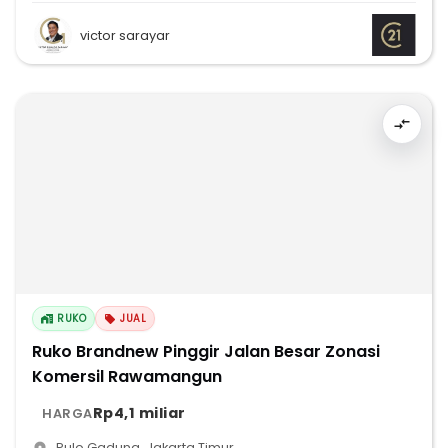
victor sarayar
RUKO
JUAL
Ruko Brandnew Pinggir Jalan Besar Zonasi
Komersil Rawamangun
Rp4,1 miliar
HARGA
Pulo Gadung
,
Jakarta Timur