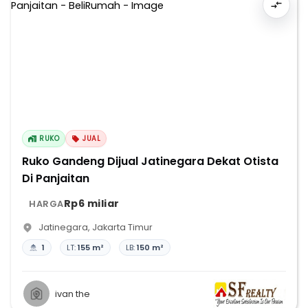
RUKO
JUAL
Ruko Gandeng Dijual Jatinegara Dekat Otista
Di Panjaitan
Rp6 miliar
HARGA
Jatinegara
,
Jakarta Timur
1
LT:
155 m²
LB:
150 m²
ivan the