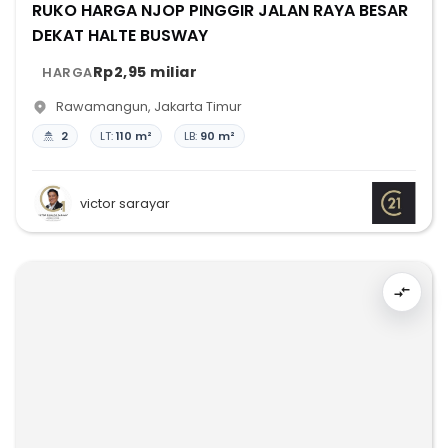
RUKO HARGA NJOP PINGGIR JALAN RAYA BESAR
DEKAT HALTE BUSWAY
Rp2,95 miliar
HARGA
Rawamangun
,
Jakarta Timur
2
LT:
110 m²
LB:
90 m²
victor sarayar