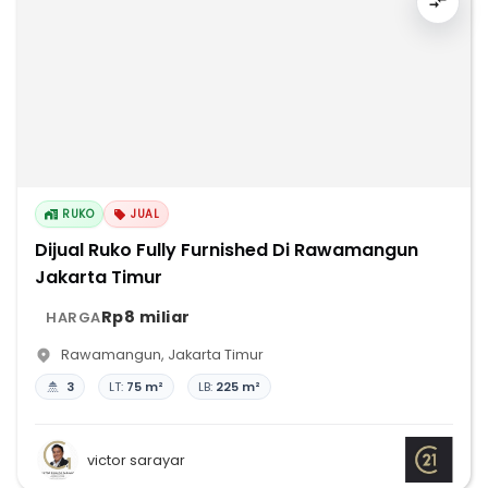
RUKO
JUAL
Dijual Ruko Fully Furnished Di Rawamangun
Jakarta Timur
Rp8 miliar
HARGA
Rawamangun
,
Jakarta Timur
3
LT:
75 m²
LB:
225 m²
victor sarayar