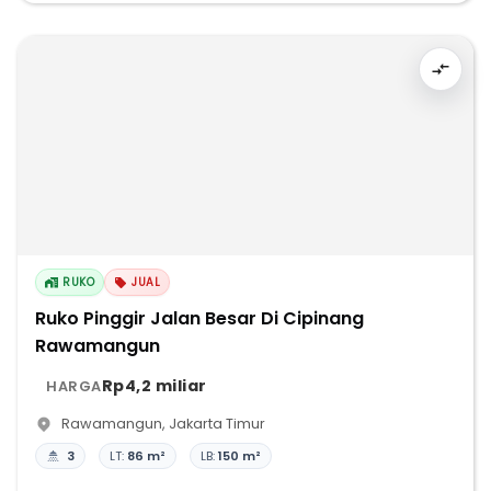
RUKO
JUAL
Ruko Pinggir Jalan Besar Di Cipinang
Rawamangun
Rp4,2 miliar
HARGA
Rawamangun
,
Jakarta Timur
3
LT:
86 m²
LB:
150 m²