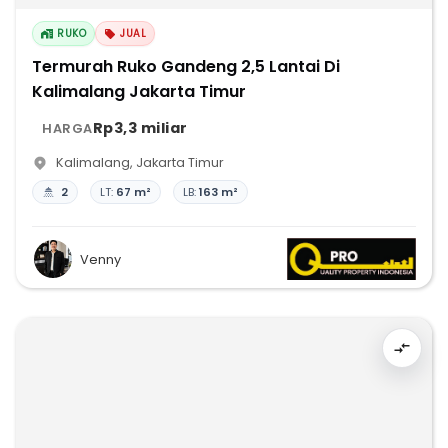
RUKO
JUAL
Termurah Ruko Gandeng 2,5 Lantai Di
Kalimalang Jakarta Timur
Rp3,3 miliar
HARGA
Kalimalang
,
Jakarta Timur
2
LT:
67 m²
LB:
163 m²
Venny