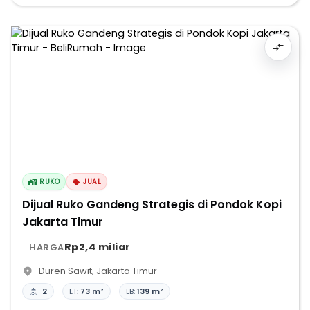
RUKO
JUAL
Dijual Ruko Gandeng Strategis di Pondok Kopi
Jakarta Timur
Rp2,4 miliar
HARGA
Duren Sawit
,
Jakarta Timur
2
LT:
73 m²
LB:
139 m²