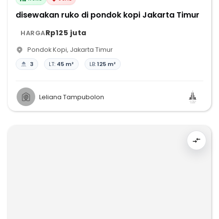
disewakan ruko di pondok kopi Jakarta Timur
Rp125 juta
HARGA
Pondok Kopi
,
Jakarta Timur
3
LT:
45 m²
LB:
125 m²
Leliana Tampubolon