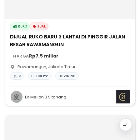
RUKO
JUAL
DIJUAL RUKO BARU 3 LANTAI DI PINGGIR JALAN
BESAR RAWAMANGUN
Rp7,5 miliar
HARGA
Rawamangun
,
Jakarta Timur
3
LT:
180 m²
LB:
216 m²
Dr Meilan B Sitohang