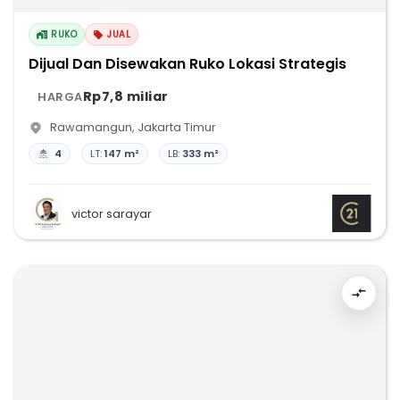
RUKO
JUAL
Dijual Dan Disewakan Ruko Lokasi Strategis
Rp7,8 miliar
HARGA
Rawamangun
,
Jakarta Timur
4
LT:
147 m²
LB:
333 m²
victor sarayar