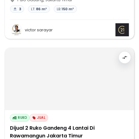
3
LT:
86 m²
LB:
150 m²
victor sarayar
RUKO
JUAL
Dijual 2 Ruko Gandeng 4 Lantai Di
Rawamangun Jakarta Timur