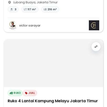
Lubang Buaya
,
Jakarta Timur
3
LT:
117 m²
LB:
216 m²
victor sarayar
RUKO
JUAL
Ruko 4 Lantai Kampung Melayu Jakarta Timur