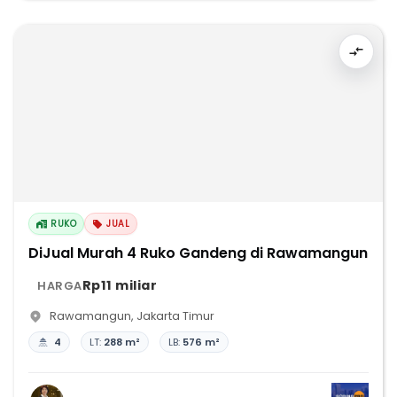
RUKO
JUAL
DiJual Murah 4 Ruko Gandeng di Rawamangun
Rp11 miliar
HARGA
Rawamangun
,
Jakarta Timur
4
LT:
288 m²
LB:
576 m²