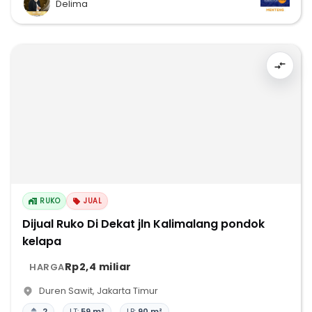
Delima
RUKO
JUAL
Dijual Ruko Di Dekat jln Kalimalang pondok
kelapa
Rp2,4 miliar
HARGA
Duren Sawit
,
Jakarta Timur
2
LT:
59 m²
LB:
90 m²