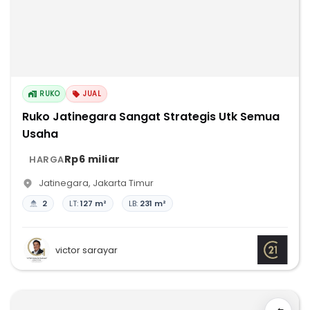
RUKO
JUAL
Ruko Jatinegara Sangat Strategis Utk Semua
Usaha
Rp6 miliar
HARGA
Jatinegara
,
Jakarta Timur
2
LT:
127 m²
LB:
231 m²
victor sarayar