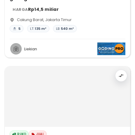
Rp14,5 miliar
HARGA
Cakung Barat
,
Jakarta Timur
5
LT:
135 m²
LB:
540 m²
Liekian
RUKO
JUAL