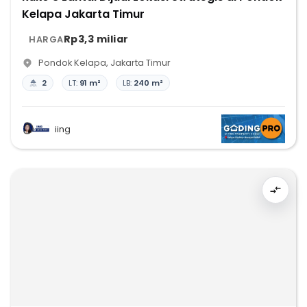
Kelapa Jakarta Timur
Rp3,3 miliar
HARGA
Pondok Kelapa
,
Jakarta Timur
2
LT:
91 m²
LB:
240 m²
iing