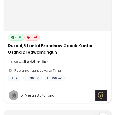
RUKO
JUAL
Ruko 4,5 Lantai Brandnew Cocok Kantor
Usaha Di Rawamangun
Rp4,6 miliar
HARGA
Rawamangun
,
Jakarta Timur
4
LT:
90 m²
LB:
250 m²
Dr Meilan B Sitohang