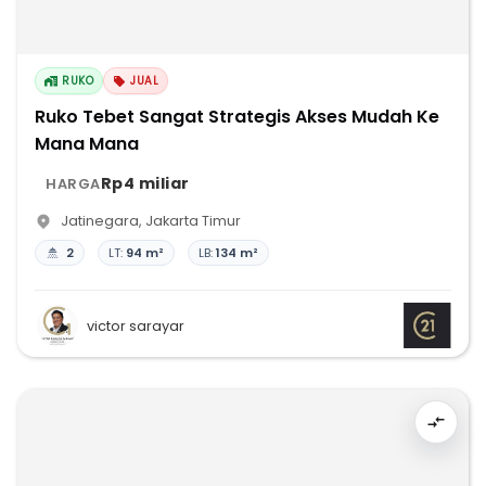
RUKO
JUAL
Ruko Tebet Sangat Strategis Akses Mudah Ke
Mana Mana
Rp4 miliar
HARGA
Jatinegara
,
Jakarta Timur
2
LT:
94 m²
LB:
134 m²
victor sarayar