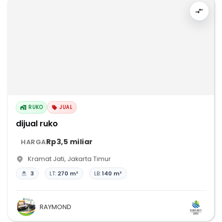
RUKO
JUAL
dijual ruko
Rp3,5 miliar
HARGA
Kramat Jati
,
Jakarta Timur
3
LT:
270 m²
LB:
140 m²
RAYMOND