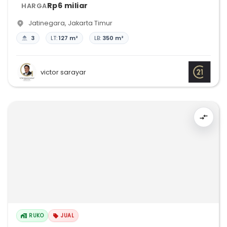
Rp6 miliar
HARGA
Jatinegara
,
Jakarta Timur
3
LT:
127 m²
LB:
350 m²
victor sarayar
RUKO
JUAL