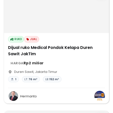
RUKO
JUAL
Dijual ruko Medical Pondok Kelapa Duren
Sawit JakTim
Rp2 miliar
HARGA
Duren Sawit
,
Jakarta Timur
1
LT:
76 m²
LB:
152 m²
Hermanto