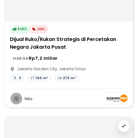
RUKO
JUAL
Dijual Ruko/Rukan Strategis di Percetakan
Negara Jakarta Pusat
Rp7,2 miliar
HARGA
Jakarta Garden City
,
Jakarta Timur
3
LT:
160 m²
LB:
270 m²
Nita