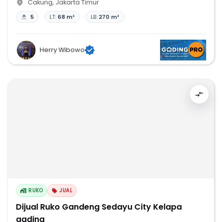
Cakung
,
Jakarta Timur
5
LT:
68 m²
LB:
270 m²
Herry Wibowo
RUKO
JUAL
Dijual Ruko Gandeng Sedayu City Kelapa
gading