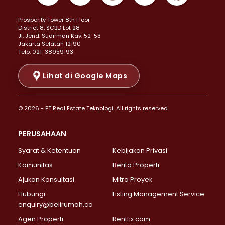
Properti Dijual di Kemayoran >
Prosperity Tower 8th Floor
Properti Dijual di Menteng >
District 8, SCBD Lot 28
Properti Dijual di Senen >
JI. Jend. Sudirman Kav. 52-53
Jakarta Selatan 12190
Properti Dijual di Tanah Abang >
Telp: 021-38959193
Properti Dijual di Cikini >
Properti Dijual di Kramat >
Lihat di Google Maps
Properti Dijual di Pasar Baru >
Properti Dijual di Bendungan Hilir >
© 2026 - PT Real Estate Teknologi. All rights reserved.
Properti Dijual di Jakarta Selatan >
Properti Dijual di Cilandak >
PERUSAHAAN
Properti Dijual di Lebak Bulus >
Syarat & Ketentuan
Kebijakan Privasi
Properti Dijual di Gandaria Selatan >
Properti Dijual di Pondok Labu >
Komunitas
Berita Properti
Properti Dijual di Cipete Selatan >
Ajukan Konsultasi
Mitra Proyek
Properti Dijual di Jagakarsa >
Hubungi:
Listing Management Service
Properti Dijual di Lenteng Agung >
enquiry@belirumah.co
Properti Dijual di Senayan >
Agen Properti
Rentfix.com
Properti Dijual di Pondok Pinang >